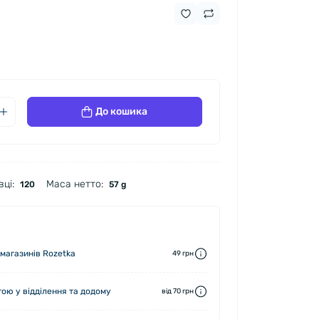
До кошика
ці:
Маса нетто:
120
57 g
 магазинів Rozetka
49 грн
ю у відділення та додому
від 70 грн