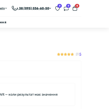
0
0
0
єнту
+ 38 (095) 036-60-50
ення
5
oVit — коли результат має значення