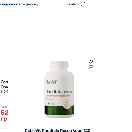
 відділення та додому
від 55 грн
OstroVit
+
Glucosamine
+ MSM +
Chondroitin
150 g
439 грн
399
грн
OstroVit Rhodiola Rosea Vege 120