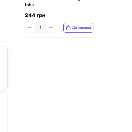
tabs
244 грн
До кошика