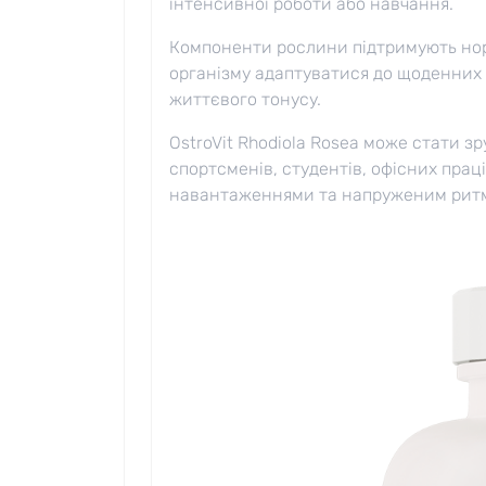
інтенсивної роботи або навчання.
Компоненти рослини підтримують но
організму адаптуватися до щоденних
життєвого тонусу.
OstroVit Rhodiola Rosea може стати 
спортсменів, студентів, офісних праці
навантаженнями та напруженим рит