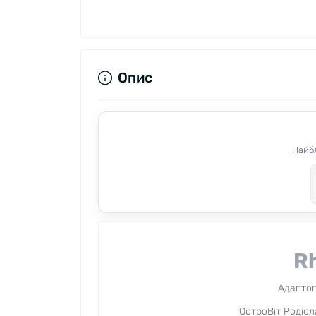
Опис
Найбл
R
Адаптог
ОстроВіт Родіол