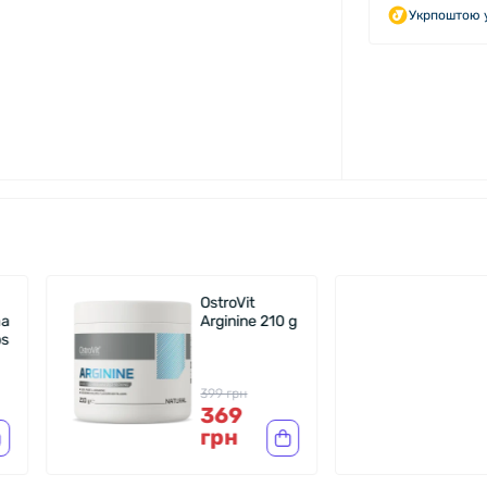
Укрпоштою у
OstroVit
OstroVit
Arginine 210 g
Omega 3 D3 
K2 90 caps
399 грн
566 грн
369
528
грн
грн