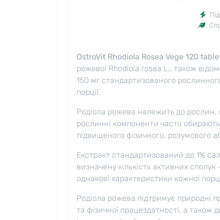
Під
Сп
OstroVit Rhodiola Rosea Vege 120 table
рожевої Rhodiola rosea L., також відо
150 мг стандартизованого рослинного
порції.
Родіола рожева належить до рослин, 
рослинні компоненти часто обирають 
підвищеного фізичного, розумового 
Екстракт стандартизований до 1% сал
визначену кількість активних сполук 
однакові характеристики кожної порці
Родіола рожева підтримує природні п
та фізичної працездатності, а також 