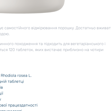
ує самостійного відмірювання порошку. Достатньо вжива
одою.
инного походження та підходить для вегетаріанського і
иться 120 таблеток, яких вистачає приблизно на чотири
Rhodiola rosea L.
дній таблетці
ів
ії
у
ової працездатності