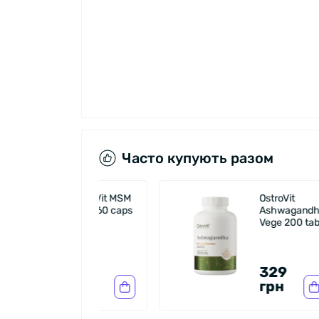
Часто купують разом
OstroVit MSM
OstroVit
1200 60 caps
Ashwagandha
Vege 200 tabs
279
329
грн
грн