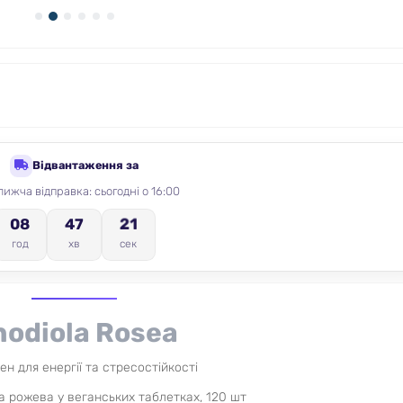
Відвантаження за
ижча відправка: сьогодні о 16:00
20
08
47
год
хв
сек
hodiola Rosea
ен для енергії та стресостійкості
а рожева у веганських таблетках, 120 шт