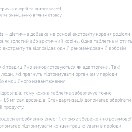
тримка енергії та витривалості
рияє зменшенню впливу стресу
ts
— дієтична добавка на основі екстракту кореня родіоли
мої як золотий або арктичний корінь. Одна таблетка містит
 екстракту та відповідає одній рекомендованій добовій
які традиційно використовуються як адаптогени. Такі
люди, які прагнуть підтримувати організм у періоди
або емоційного навантаження.
ідрозидів, тому кожна таблетка забезпечує точно
— 1,5 мг салідрозидів. Стандартизація допомагає зберігати
ї продукту.
роцеси вироблення енергії, сприяє збереженню розумової
допомагає підтримувати концентрацію уваги в періоди