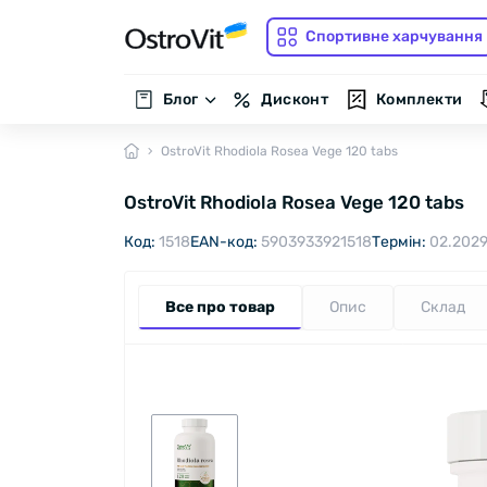
Спортивне харчування
Блог
Дисконт
Комплекти
OstroVit Rhodiola Rosea Vege 120 tabs
OstroVit Rhodiola Rosea Vege 120 tabs
Код:
1518
EAN-код:
5903933921518
Термін:
02.202
Все про товар
Опис
Склад