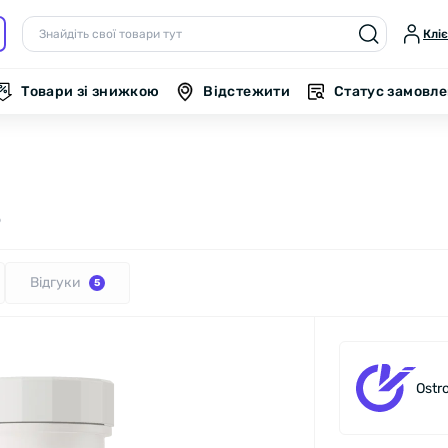
Клі
Товари зі знижкою
Відстежити
Статус замовл
9
Відгуки
5
Ostr