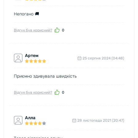
Непогано 🚚
Відгук був корисний?
0
Артем
25 серпня 2024 (04:48)
Приємно здивувала швидкість
Відгук був корисний?
0
Алла
28 листопада 2021 (20:47)