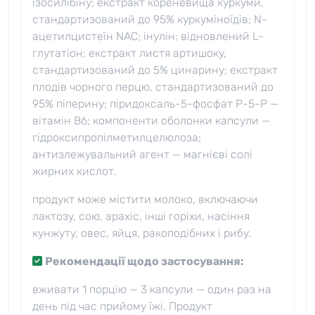
ізосилібіну; екстракт кореневища куркуми,
стандартизований до 95% куркуміноїдів; N-
ацетилцистеїн NAC; інулін; відновлений L-
глутатіон; екстракт листя артишоку,
стандартизований до 5% цинарину; екстракт
плодів чорного перцю, стандартизований до
95% піперину; піридоксаль-5-фосфат P-5-P —
вітамін B6; компоненти оболонки капсули —
гідроксипропілметилцелюлоза;
антизлежувальний агент — магнієві солі
жирних кислот.
продукт може містити молоко, включаючи
лактозу, сою, арахіс, інші горіхи, насіння
кунжуту, овес, яйця, ракоподібних і рибу.
Рекомендації щодо застосування:
вживати 1 порцію — 3 капсули — один раз на
день під час прийому їжі. Продукт