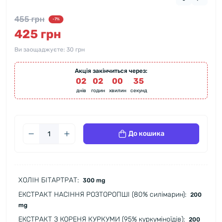
455 грн
-7%
425 грн
Ви заощаджуєте:
30 грн
Акція закінчиться через:
02
:
02
:
00
:
34
днів
годин
хвилин
секунд
До кошика
ХОЛІН БІТАРТРАТ:
300 mg
ЕКСТРАКТ НАСІННЯ РОЗТОРОПШІ (80% силімарин):
200
mg
ЕКСТРАКТ З КОРЕНЯ КУРКУМИ (95% куркуміноїдів):
200