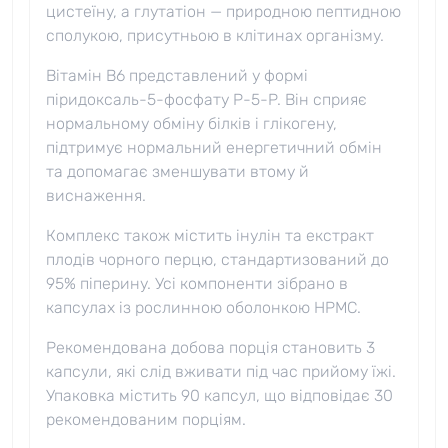
цистеїну, а глутатіон — природною пептидною
сполукою, присутньою в клітинах організму.
Вітамін B6 представлений у формі
піридоксаль-5-фосфату P-5-P. Він сприяє
нормальному обміну білків і глікогену,
підтримує нормальний енергетичний обмін
та допомагає зменшувати втому й
виснаження.
Комплекс також містить інулін та екстракт
плодів чорного перцю, стандартизований до
95% піперину. Усі компоненти зібрано в
капсулах із рослинною оболонкою HPMC.
Рекомендована добова порція становить 3
капсули, які слід вживати під час прийому їжі.
Упаковка містить 90 капсул, що відповідає 30
рекомендованим порціям.