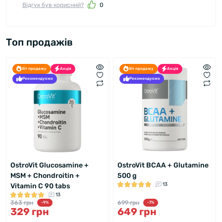
Відгук був корисний?
0
Топ продажів
Хіт продажу
Акція
Хіт продажу
Акція
Рекомендуємо
Рекомендуємо
OstroVit Glucosamine +
OstroVit BCAA + Glutamine
MSM + Chondroitin +
500 g
13
Vitamin C 90 tabs
13
363 грн
699 грн
-9%
-7%
329 грн
649 грн