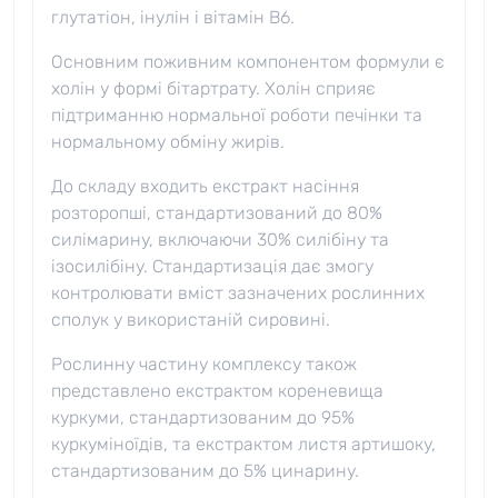
глутатіон, інулін і вітамін B6.
Основним поживним компонентом формули є
холін у формі бітартрату. Холін сприяє
підтриманню нормальної роботи печінки та
нормальному обміну жирів.
До складу входить екстракт насіння
розторопші, стандартизований до 80%
силімарину, включаючи 30% силібіну та
ізосилібіну. Стандартизація дає змогу
контролювати вміст зазначених рослинних
сполук у використаній сировині.
Рослинну частину комплексу також
представлено екстрактом кореневища
куркуми, стандартизованим до 95%
куркуміноїдів, та екстрактом листя артишоку,
стандартизованим до 5% цинарину.