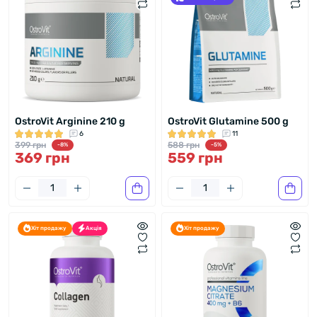
OstroVit Arginine 210 g
OstroVit Glutamine 500 g
6
11
399 грн
588 грн
-8%
-5%
369 грн
559 грн
Хіт продажу
Акція
Хіт продажу