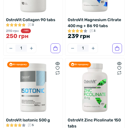
OstroVit Collagen 90 tabs
OstroVit Magnesium Citrate
3
400 mg + B6 90 tabs
290 грн
3
-14%
250 грн
239 грн
Хіт продажу
Хіт продажу
OstroVit Isotonic 500 g
OstroVit Zinc Picolinate 150
5
tabs