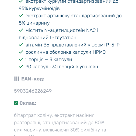
екстракт куркуми стандартизований до
95% куркуміноїдів
екстракт артишоку стандартизований до
5% цинарину
містить N-ацетилцистеїн NAC і
відновлений L-глутатіон
вітамін B6 представлений у формі P-5-P
рослинна оболонка капсули HPMC
1 порція — 3 капсули
90 капсул і 30 порцій в упаковці
EAN-код:
5903246226249
Склад:
бітартрат холіну; екстракт насіння
розторопші, стандартизований до 80%
силімарину, включаючи 30% силібіну та