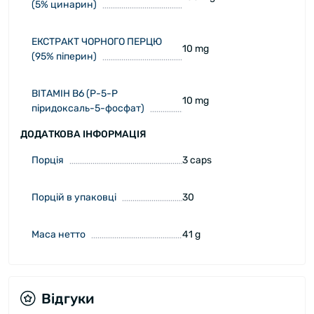
(5% цинарин)
ЕКСТРАКТ ЧОРНОГО ПЕРЦЮ
10 mg
(95% піперин)
ВІТАМІН B6 (P-5-P
10 mg
піридоксаль-5-фосфат)
ДОДАТКОВА ІНФОРМАЦІЯ
Порція
3 caps
Порцій в упаковці
30
Маса нетто
41 g
Відгуки