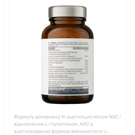
Формулу доповнено N-ацетилцистеїном NAC і
відновленим L-глутатіоном. NAC є
ацетильованою формою амінокислоти L-