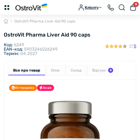
0
Клієнту
OstroVit Pharma Liver Aid 90 caps
OstroVit Pharma Liver Aid 90 caps
Код:
6249
5
EAN-код:
5903246226249
Термін:
04.2027
Все про товар
Опис
Склад
Відгуки
5
Хіт продажу
Акція