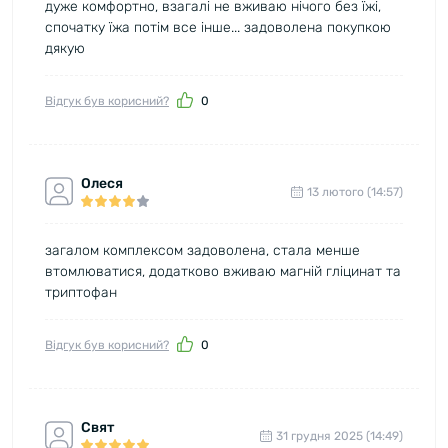
дуже комфортно, взагалі не вживаю нічого без їжі,
спочатку їжа потім все інше... задоволена покупкою
дякую
Відгук був корисний?
0
Олеся
13 лютого (14:57)
загалом комплексом задоволена, стала менше
втомлюватися, додатково вживаю магній гліцинат та
триптофан
Відгук був корисний?
0
Свят
31 грудня 2025 (14:49)