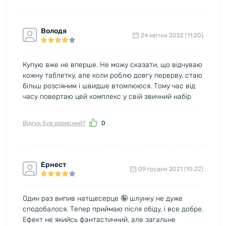
Володя
24 квітня 2022 (11:20)
Купую вже не вперше. Не можу сказати, що відчуваю
кожну таблетку, але коли роблю довгу перерву, стаю
більш розсіяним і швидше втомлююся. Тому час від
часу повертаю цей комплекс у свій звичний набір
Відгук був корисний?
0
Ернест
09 грудня 2021 (10:22)
Один раз випив натщесерце 🤪 шлунку не дуже
сподобалося. Тепер приймаю після обіду, і все добре.
Ефект не якийсь фантастичний, але загальне