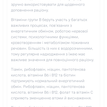
зручно використовувати для щоденного
доповнення раціону.
Вітаміни групи B беруть участь у багатьох
важливих процесах, пов’язаних з
енергетичним обміном, роботою нервової
системи, психологічними функціями,
кровотворенням і метаболізмом поживних
речовин. Більшість із них є водорозчинними,
тому регулярне надходження з їжею має
важливе значення для повноцінного раціону.
Тіамін, рибофлавін, ніацин, пантотенова
кислота, вітаміни B6 і B12 та біотин
підтримують нормальний енергетичний
обмін. Рибофлавін, ніацин, пантотенова
кислота, вітаміни B6 і B12, фолат та вітамін C
сприяють зменшенню втоми й виснаження.