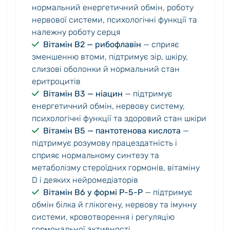
нормальний енергетичний обмін, роботу
нервової системи, психологічні функції та
належну роботу серця
Вітамін B2 — рибофлавін
— сприяє
зменшенню втоми, підтримує зір, шкіру,
слизові оболонки й нормальний стан
еритроцитів
Вітамін B3 — ніацин
— підтримує
енергетичний обмін, нервову систему,
психологічні функції та здоровий стан шкіри
Вітамін B5 — пантотенова кислота
—
підтримує розумову працездатність і
сприяє нормальному синтезу та
метаболізму стероїдних гормонів, вітаміну
D і деяких нейромедіаторів
Вітамін B6 у формі P-5-P
— підтримує
обмін білка й глікогену, нервову та імунну
системи, кровотворення і регуляцію
гормональної активності