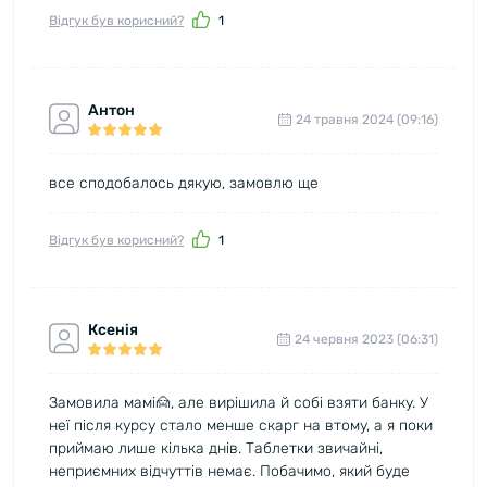
Відгук був корисний?
1
Антон
24 травня 2024 (09:16)
все сподобалось дякую, замовлю ще
Відгук був корисний?
1
Ксенія
24 червня 2023 (06:31)
Замовила мамі🙍, але вирішила й собі взяти банку. У
неї після курсу стало менше скарг на втому, а я поки
приймаю лише кілька днів. Таблетки звичайні,
неприємних відчуттів немає. Побачимо, який буде