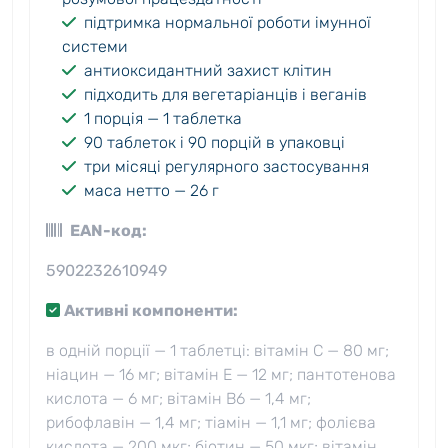
підтримка нормальної роботи імунної
системи
антиоксидантний захист клітин
підходить для вегетаріанців і веганів
1 порція — 1 таблетка
90 таблеток і 90 порцій в упаковці
три місяці регулярного застосування
маса нетто — 26 г
EAN-код:
5902232610949
Активні компоненти:
в одній порції — 1 таблетці: вітамін C — 80 мг;
ніацин — 16 мг; вітамін E — 12 мг; пантотенова
кислота — 6 мг; вітамін B6 — 1,4 мг;
рибофлавін — 1,4 мг; тіамін — 1,1 мг; фолієва
кислота — 200 мкг; біотин — 50 мкг; вітамін