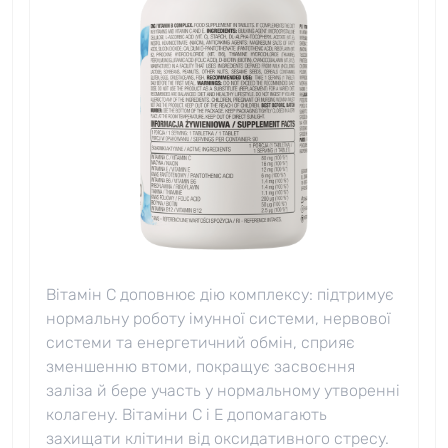
Вітамін C доповнює дію комплексу: підтримує
нормальну роботу імунної системи, нервової
системи та енергетичний обмін, сприяє
зменшенню втоми, покращує засвоєння
заліза й бере участь у нормальному утворенні
колагену. Вітаміни C і E допомагають
захищати клітини від оксидативного стресу.