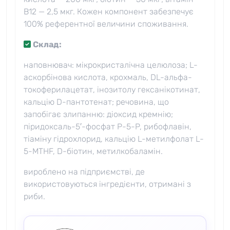
B12 — 2,5 мкг. Кожен компонент забезпечує
100% референтної величини споживання.
Склад:
наповнювач: мікрокристалічна целюлоза; L-
аскорбінова кислота, крохмаль, DL-альфа-
токоферилацетат, інозитолу гексанікотинат,
кальцію D-пантотенат; речовина, що
запобігає злипанню: діоксид кремнію;
піридоксаль-5′-фосфат P-5-P, рибофлавін,
тіаміну гідрохлорид, кальцію L-метилфолат L-
5-MTHF, D-біотин, метилкобаламін.
вироблено на підприємстві, де
використовуються інгредієнти, отримані з
риби.