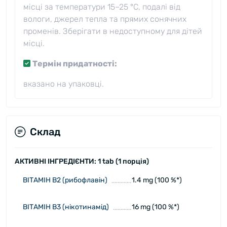
місці за температури 15–25 °C, подалі від
вологи, джерел тепла та прямих сонячних
променів. Зберігати в недоступному для дітей
місці.
Термін придатності:
вказано на упаковці.
Склад
АКТИВНІ ІНГРЕДІЄНТИ: 1 tab (1 порція)
ВІТАМІН В2 (рибофлавін)
1.4 mg (100 %*)
ВІТАМІН В3 (нікотинамід)
16 mg (100 %*)