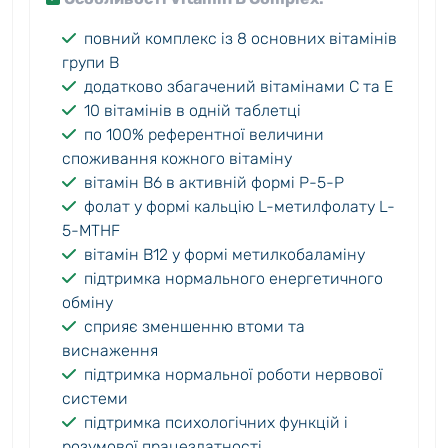
повний комплекс із 8 основних вітамінів
групи B
додатково збагачений вітамінами C та E
10 вітамінів в одній таблетці
по 100% референтної величини
споживання кожного вітаміну
вітамін B6 в активній формі P-5-P
фолат у формі кальцію L-метилфолату L-
5-MTHF
вітамін B12 у формі метилкобаламіну
підтримка нормального енергетичного
обміну
сприяє зменшенню втоми та
виснаження
підтримка нормальної роботи нервової
системи
підтримка психологічних функцій і
розумової працездатності