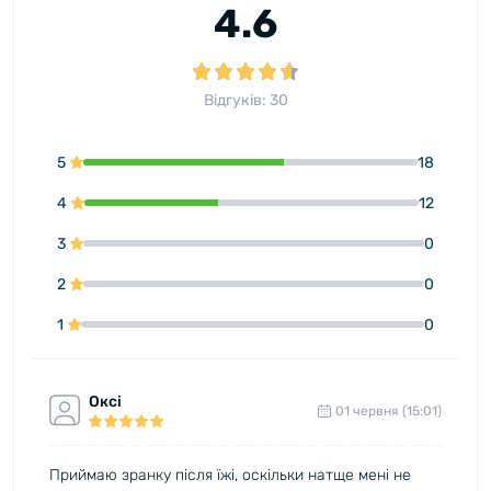
4.6
Відгуків: 30
5
18
4
12
3
0
2
0
1
0
Оксі
01 червня (15:01)
Приймаю зранку після їжі, оскільки натще мені не