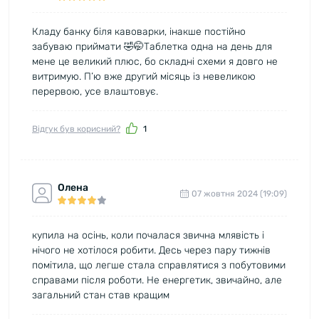
Кладу банку біля кавоварки, інакше постійно
забуваю приймати 🤣🤭Таблетка одна на день для
мене це великий плюс, бо складні схеми я довго не
витримую. П’ю вже другий місяць із невеликою
перервою, усе влаштовує.
Відгук був корисний?
1
Олена
07 жовтня 2024 (19:09)
купила на осінь, коли почалася звична млявість і
нічого не хотілося робити. Десь через пару тижнів
помітила, що легше стала справлятися з побутовими
справами після роботи. Не енергетик, звичайно, але
загальний стан став кращим