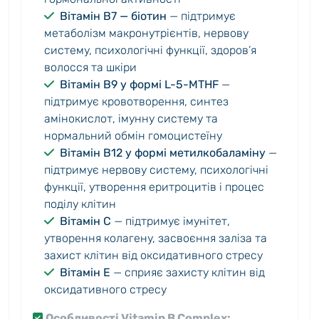
Вітамін B7 — біотин
— підтримує
метаболізм макронутрієнтів, нервову
систему, психологічні функції, здоров’я
волосся та шкіри
Вітамін B9 у формі L-5-MTHF
—
підтримує кровотворення, синтез
амінокислот, імунну систему та
нормальний обмін гомоцистеїну
Вітамін B12 у формі метилкобаламіну
—
підтримує нервову систему, психологічні
функції, утворення еритроцитів і процес
поділу клітин
Вітамін C
— підтримує імунітет,
утворення колагену, засвоєння заліза та
захист клітин від оксидативного стресу
Вітамін E
— сприяє захисту клітин від
оксидативного стресу
Особливості Vitamin B Complex: