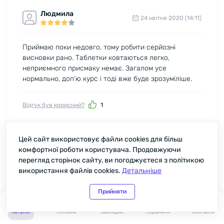
Людмила
24 квітня 2020 (14:11)
Приймаю поки недовго, тому робити серйозні
висновки рано. Таблетки ковтаються легко,
неприємного присмаку немає. Загалом усе
нормально, доп’ю курс і тоді вже буде зрозуміліше.
Відгук був корисний?
1
Цей сайт використовує файли cookies для більш
Микита
комфортної роботи користувача. Продовжуючи
19 лютого 2020 (06:03)
перегляд сторінок сайту, ви погоджуєтеся з політикою
використання файлів cookies.
Детальніше
Тренуюся кілька разів на тиждень, тому вирішив
додати Vitamin B Complex 🦸до звичайного набору
Прийняти
0
0
добавок. П’ю одну таблетку зранку разом із їжею.
Різкого припливу енергії немає, та я його й не
Каталог
Головна
Закладки
Порівняти
Контакти
очікував. Помітив лише, що після роботи