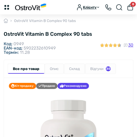
0
Клієнту
OstroVit Vitamin B Complex 90 tabs
OstroVit Vitamin B Complex 90 tabs
Код:
0949
30
EAN-код:
5902232610949
Термін:
11.28
Все про товар
Опис
Склад
Відгуки
30
Хіт продажу
Продано
Рекомендуємо