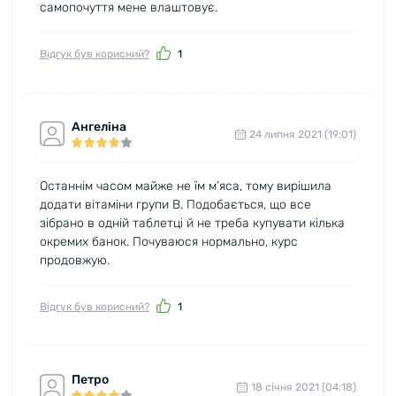
самопочуття мене влаштовує.
Відгук був корисний?
1
Ангеліна
24 липня 2021 (19:01)
Останнім часом майже не їм м’яса, тому вирішила
додати вітаміни групи B. Подобається, що все
зібрано в одній таблетці й не треба купувати кілька
окремих банок. Почуваюся нормально, курс
продовжую.
Відгук був корисний?
1
Петро
18 cічня 2021 (04:18)