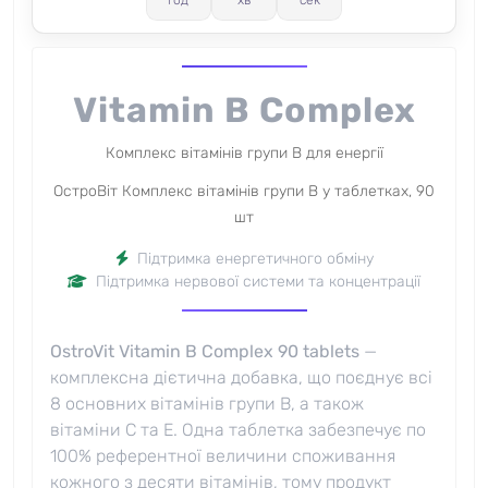
год
хв
сек
Vitamin B Complex
Комплекс вітамінів групи B для енергії
ОстроВіт Комплекс вітамінів групи B у таблетках, 90
шт
Підтримка енергетичного обміну
Підтримка нервової системи та концентрації
OstroVit Vitamin B Complex 90 tablets
—
комплексна дієтична добавка, що поєднує всі
8 основних вітамінів групи B, а також
вітаміни C та E. Одна таблетка забезпечує по
100% референтної величини споживання
кожного з десяти вітамінів, тому продукт