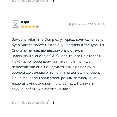
Відгук був корисний?
1
Юра
24 липня 2020 (11:14)
Замовив Vitamin B Complex у період, коли одночасно
було багато роботи, мало сну і регулярні тренування.
Спочатку думав, що відразу відчую якусь
надзвичайну енергію💪💪💪, але такого не сталося.
Приблизно через два-три тижні помітив інше:
перестав так сильно «здуватися» після обіду, а
ввечері ще залишаються сили на домашні справи.
Можливо, спрацював увесь режим загалом, а не
лише вітаміни, але комплекс залишу. Приймати
зручно, побічних відчуттів немає
Відгук був корисний?
1