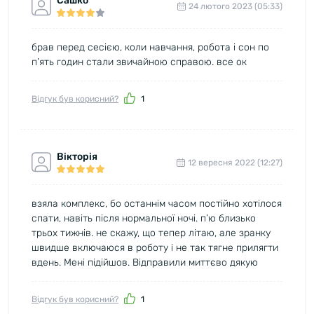
Сашко
24 лютого 2023 (05:33)
брав перед сесією, коли навчання, робота і сон по
п’ять годин стали звичайною справою. все ок
Відгук був корисний?
1
Вікторія
12 вересня 2022 (12:27)
взяла комплекс, бо останнім часом постійно хотілося
спати, навіть після нормальної ночі. п’ю близько
трьох тижнів. не скажу, що тепер літаю, але зранку
швидше включаюся в роботу і не так тягне прилягти
вдень. Мені підійшов. Відправили миттєво дякую
Відгук був корисний?
1