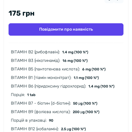
175 грн
Повідомити про наявність
ВІТАМІН В2 (рибофлавін):
1.4 mg (100 %*)
ВІТАМІН В3 (нікотинамід):
16 mg (100 %*)
ВІТАМІН В5 (пантотенова кислота):
6 mg (100 %*)
ВІТАМІН В1 (тіамін мононітрат):
1.1 mg (100 %*)
ВІТАМІН В6 (піридоксину гідрохлорид):
1.4 mg (100 %*)
Порція:
1 tab
ВІТАМІН B7 - біотин (d-біотин):
50 μg (100 %*)
ВІТАМІН В9 (фолієва кислота):
200 μg (100 %*)
Порцій в упаковці:
90
ВІТАМІН В12 (кобаламін):
2.5 μg (100 %*)