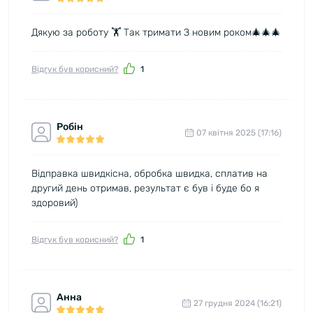
Дякую за роботу 🏋️ Так тримати З новим роком🎄🎄🎄
Відгук був корисний?
1
Робін
07 квітня 2025 (17:16)
Відправка швидкісна, обробка швидка, сплатив на
другий день отримав, результат є був і буде бо я
здоровий)
Відгук був корисний?
1
Анна
27 грудня 2024 (16:21)