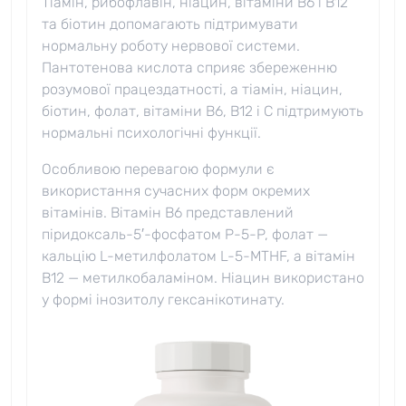
Тіамін, рибофлавін, ніацин, вітаміни B6 і B12
та біотин допомагають підтримувати
нормальну роботу нервової системи.
Пантотенова кислота сприяє збереженню
розумової працездатності, а тіамін, ніацин,
біотин, фолат, вітаміни B6, B12 і C підтримують
нормальні психологічні функції.
Особливою перевагою формули є
використання сучасних форм окремих
вітамінів. Вітамін B6 представлений
піридоксаль-5′-фосфатом P-5-P, фолат —
кальцію L-метилфолатом L-5-MTHF, а вітамін
B12 — метилкобаламіном. Ніацин використано
у формі інозитолу гексанікотинату.