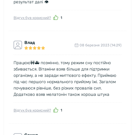
результат далі 👁️
Відгук був корисний?
1
Влад
08 березня 2023 (14:29)
Працюю🚧🚑 позмінно, тому режим сну постійно
збивається. Вітаміни взяв більше для підтримки
організму, а не заради миттєвого ефекту. Приймаю
під час першого нормального прийому їжі. Загалом
почуваюся рівніше, без різких провалів сил.
Додатково взяв мелатонін також хороша штука
Відгук був корисний?
1