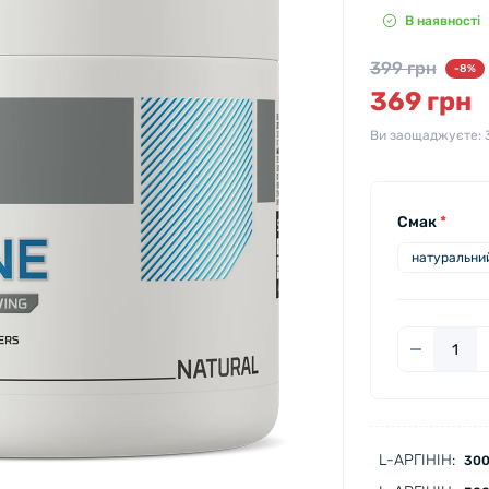
В наявності
399 грн
-8%
369 грн
Ви заощаджуєте:
Смак
*
натуральни
L-АРГІНІН:
300