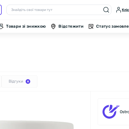
Клі
Товари зі знижкою
Відстежити
Статус замовл
Відгуки
6
Ostr