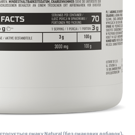
стосується смаку Natural (без смакових добавок).