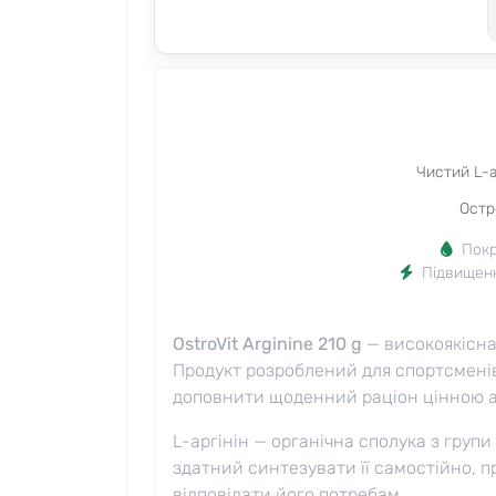
Чистий L-а
Остро
Покр
Підвищенн
OstroVit Arginine 210 g
— високоякісна 
Продукт розроблений для спортсменів,
доповнити щоденний раціон цінною 
L-аргінін — органічна сполука з гру
здатний синтезувати її самостійно, п
відповідати його потребам.