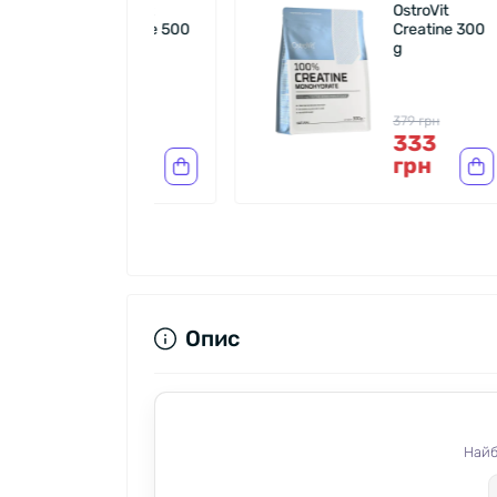
OstroVit
OstroVit
Creatine 500
Creatine 300
g
g
559 грн
379 грн
490
333
грн
грн
Опис
Найб