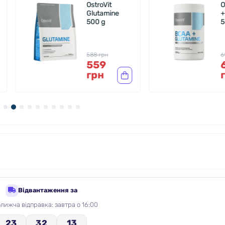
OstroVit
OstroVit BC
Glutamine
+ Glutamine
500 g
500 g
588 грн
699 грн
559
649
грн
грн
Відвантаження за
лижча відправка: завтра о 16:00
12
23
32