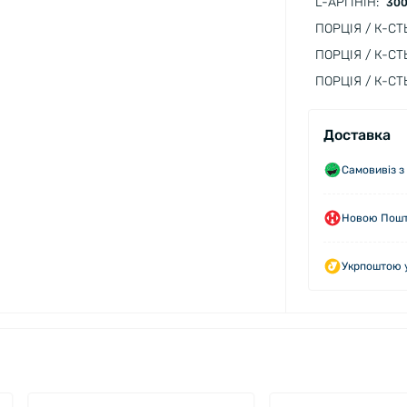
L-АРГІНІН:
300
ПОРЦІЯ / К-СТ
ПОРЦІЯ / К-СТ
ПОРЦІЯ / К-СТ
Доставка
Самовивіз з
Новою Пошто
Укрпоштою у