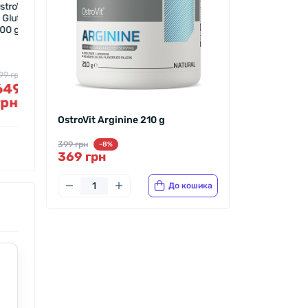
AA
OstroVit L-
Carnitine 210
g
644 грн
590
грн
OstroVit Arginine 210 g
399 грн
-8%
369 грн
До кошика