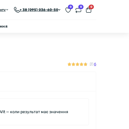
0
0
0
єнту
+ 38 (095) 036-60-50
ення
6
oVit — коли результат має значення