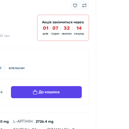
Акція закінчиться через:
01
:
07
:
32
:
13
днів
годин
хвилин
секунд
30 грн
й
апельсин
До кошика
L-АРГІНІН:
0 mg
2726.4 mg