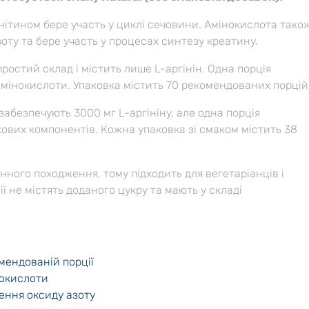
орнітином бере участь у циклі сечовини. Амінокислота тако
оту та бере участь у процесах синтезу креатину.
остий склад і містить лише L-аргінін. Одна порція
амінокислоти. Упаковка містить 70 рекомендованих порцій
абезпечують 3000 мг L-аргініну, але одна порція
кових компонентів. Кожна упаковка зі смаком містить 38
инного походження, тому підходить для вегетаріанців і
ї не містять доданого цукру та мають у складі
омендованій порції
нокислоти
рення оксиду азоту