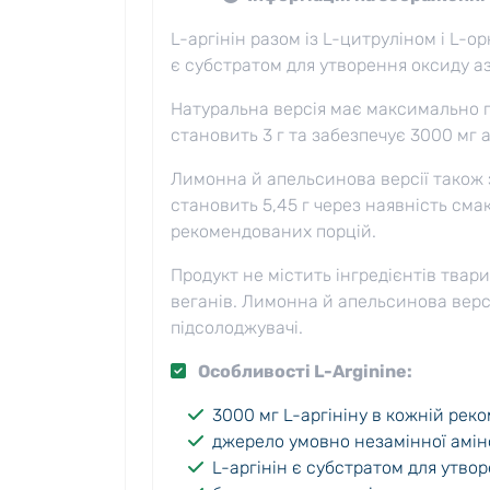
L-аргінін разом із L-цитруліном і L-
є субстратом для утворення оксиду аз
Натуральна версія має максимально пр
становить 3 г та забезпечує 3000 мг 
Лимонна й апельсинова версії також з
становить 5,45 г через наявність сма
рекомендованих порцій.
Продукт не містить інгредієнтів твар
веганів. Лимонна й апельсинова версі
підсолоджувачі.
Особливості
L-Arginine
:
3000 мг L-аргініну в кожній рек
джерело умовно незамінної амі
L-аргінін є субстратом для утво