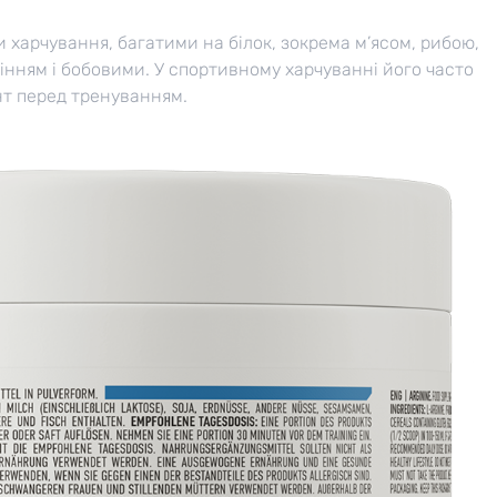
и харчування, багатими на білок, зокрема м’ясом, рибою,
інням і бобовими. У спортивному харчуванні його часто
т перед тренуванням.