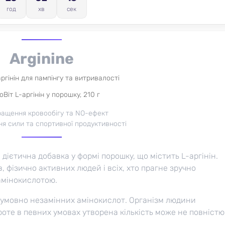
год
хв
сек
Arginine
ргінін для пампінгу та витривалості
Віт L-аргінін у порошку, 210 г
ащення кровообігу та NO-ефект
я сили та спортивної продуктивності
дієтична добавка у формі порошку, що містить L-аргінін.
 фізично активних людей і всіх, хто прагне зручно
амінокислотою.
пи умовно незамінних амінокислот. Організм людини
роте в певних умовах утворена кількість може не повністю