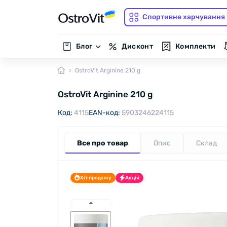
Спортивне харчування
Блог
Дисконт
Комплекти
OstroVit Arginine 210 g
OstroVit Arginine 210 g
Код:
4115
EAN-код:
5903246224115
Все про товар
Опис
Склад
Хіт продажу
Акція