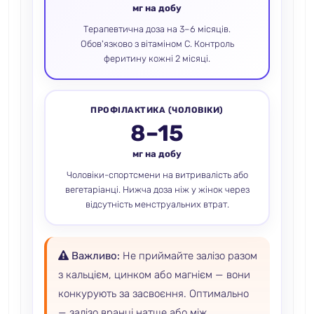
мг на добу
Терапевтична доза на 3–6 місяців.
Обов'язково з вітаміном C. Контроль
феритину кожні 2 місяці.
ПРОФІЛАКТИКА (ЧОЛОВІКИ)
8–15
мг на добу
Чоловіки-спортсмени на витривалість або
вегетаріанці. Нижча доза ніж у жінок через
відсутність менструальних втрат.
Важливо:
Не приймайте залізо разом
з кальцієм, цинком або магнієм — вони
конкурують за засвоєння. Оптимально
— залізо вранці натще або між