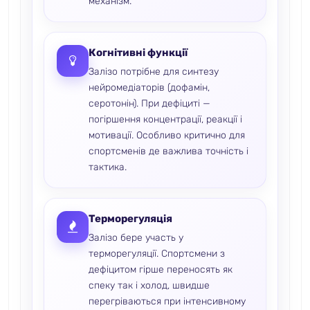
механізм.
Когнітивні функції
Залізо потрібне для синтезу
нейромедіаторів (дофамін,
серотонін). При дефіциті —
погіршення концентрації, реакції і
мотивації. Особливо критично для
спортсменів де важлива точність і
тактика.
Терморегуляція
Залізо бере участь у
терморегуляції. Спортсмени з
дефіцитом гірше переносять як
спеку так і холод, швидше
перегріваються при інтенсивному