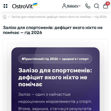
0
Клієнту
Залізо для спортсменів: дефіцит якого ніхто не помічає — гід 2026
Залізо для спортсменів: дефіцит якого ніхто не
помічає — гід 2026
Практичний гід 2026 — здоров'я і спорт
Залізо для спортсменів:
дефіцит якого ніхто не
помічає
Залізо — один з найчастіше
недооцінених мікроелементів у спорті.
Втома, задишка, стагнація результатів