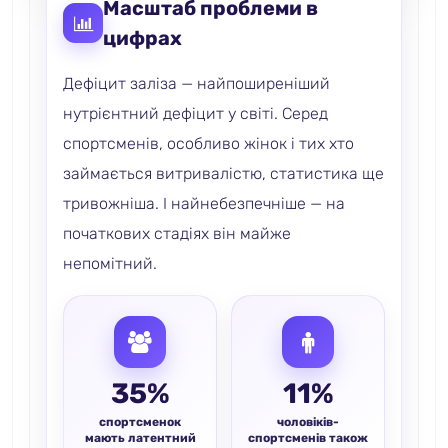
Масштаб проблеми в
цифрах
Дефіцит заліза — найпоширеніший
нутрієнтний дефіцит у світі. Серед
спортсменів, особливо жінок і тих хто
займається витривалістю, статистика ще
тривожніша. І найнебезпечніше — на
початкових стадіях він майже
непомітний.
35%
11%
спортсменок
чоловіків-
мають латентний
спортсменів також