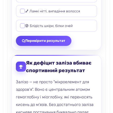
💅 Ламкі нігті, випадіння волосся
😰 Блідість шкіри, білки очей
Перевірити результат
Як дефіцит заліза вбиває
спортивний результат
Залізо — не просто "мікроелемент для
здоров'я". Воно є центральним атомом
гемоглобіну і міоглобіну, які переносять
кисень до м'язів. Без достатнього заліза
кисневе постачання буквально падає.