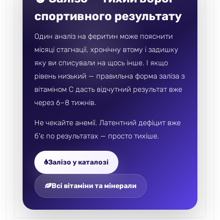
спортивного результату
Один аналіз на феритин може пояснити
місяці стагнації, хронічну втому і задишку
яку ви списували на щось інше. І якщо
рівень низький — правильна форма заліза з
вітаміном C дасть відчутний результат вже
через 6–8 тижнів.
Не чекайте анемії. Латентний дефіцит вже
б'є по результатах — просто тихіше.
Залізо у каталозі
Всі вітаміни та мінерали