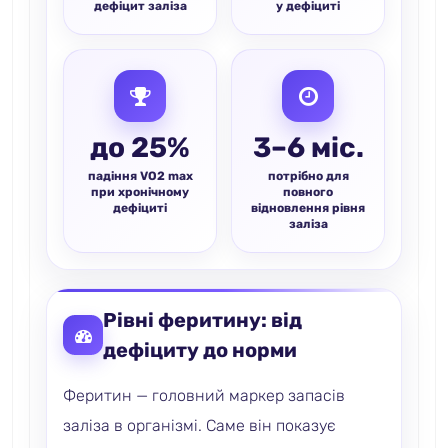
дефіцит заліза
у дефіциті
до 25%
3–6 міс.
падіння VO2 max
потрібно для
при хронічному
повного
дефіциті
відновлення рівня
заліза
Рівні феритину: від
дефіциту до норми
Феритин — головний маркер запасів
заліза в організмі. Саме він показує