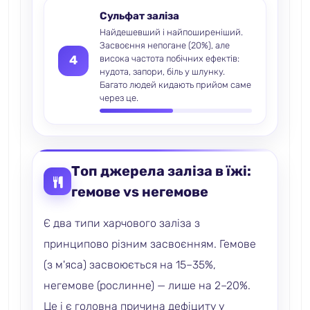
Сульфат заліза
Найдешевший і найпоширеніший.
Засвоєння непогане (20%), але
4
висока частота побічних ефектів:
нудота, запори, біль у шлунку.
Багато людей кидають прийом саме
через це.
Топ джерела заліза в їжі:
гемове vs негемове
Є два типи харчового заліза з
принципово різним засвоєнням. Гемове
(з м'яса) засвоюється на 15–35%,
негемове (рослинне) — лише на 2–20%.
Це і є головна причина дефіциту у