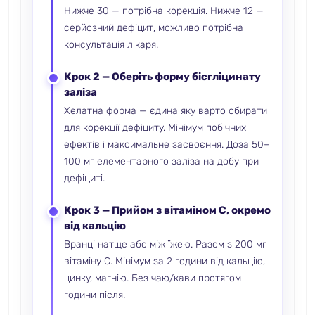
Нижче 30 — потрібна корекція. Нижче 12 —
серйозний дефіцит, можливо потрібна
консультація лікаря.
Крок 2 — Оберіть форму бісгліцинату
заліза
Хелатна форма — єдина яку варто обирати
для корекції дефіциту. Мінімум побічних
ефектів і максимальне засвоєння. Доза 50–
100 мг елементарного заліза на добу при
дефіциті.
Крок 3 — Прийом з вітаміном C, окремо
від кальцію
Вранці натще або між їжею. Разом з 200 мг
вітаміну C. Мінімум за 2 години від кальцію,
цинку, магнію. Без чаю/кави протягом
години після.