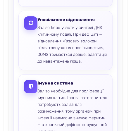
Уповільнене відновлення
Залізо бере участь у синтезі ДНК і
клітинному поділі. При дефіциті —
відновлення м'язових волокон
після тренування сповільнюється,
DOMS тримається довше, адаптація
до навантажень гірша.
Імунна система
Залізо необхідне для проліферації
імунних клітин. Іронія: патогени теж
потребують заліза для
розмноження, тому організм при
інфекції навмисне знижує феритин
— а хронічний дефіцит порушує цей