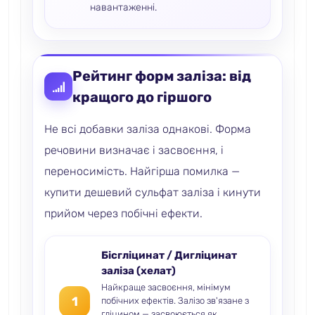
навантаженні.
Рейтинг форм заліза: від
кращого до гіршого
Не всі добавки заліза однакові. Форма
речовини визначає і засвоєння, і
переносимість. Найгірша помилка —
купити дешевий сульфат заліза і кинути
прийом через побічні ефекти.
Бісгліцинат / Дигліцинат
заліза (хелат)
Найкраще засвоєння, мінімум
1
побічних ефектів. Залізо зв'язане з
гліцином — засвоюється як