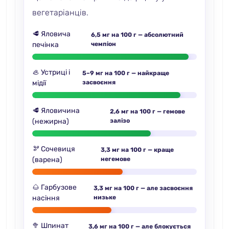
вегетаріанців.
🥩 Яловича
6,5 мг на 100 г — абсолютний
печінка
чемпіон
🦪 Устриці і
5–9 мг на 100 г — найкраще
мідії
засвоєння
🥩 Яловичина
2,6 мг на 100 г — гемове
(нежирна)
залізо
🫘 Сочевиця
3,3 мг на 100 г — краще
(варена)
негемове
🌰 Гарбузове
3,3 мг на 100 г — але засвоєння
насіння
низьке
🥦 Шпинат
3,6 мг на 100 г — але блокується