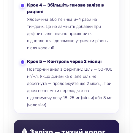
Крок 4 — Збільшіть гемове залізо в
раціоні
Яловичина або печінка 3–4 рази на
тиждень. Це не замінить добавки при
дефіциті, але значно прискорить
відновлення і допоможе утримати рівень
після корекції.
Крок 5 — Контроль через 2 місяці
Повторний аналіз феритину. Ціль — 50–100
нг/мл. Якщо динаміка є, але ціль не
досягнута — продовжуйте ще 2 місяці. При
досягненні мети переходьте на
підтримуючу дозу 18–25 мг (жінки) або 8 мг
(чоловіки).
🩸 Залізо — тихий ворог