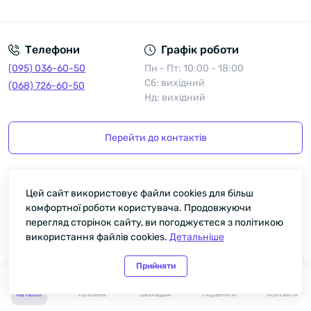
Політика конфіденційності
Телефони
Графік роботи
(095) 036-60-50
Пн - Пт: 10:00 - 18:00
Сб: вихідний
(068) 726-60-50
Нд: вихідний
Перейти до контактів
Цей сайт використовує файли cookies для більш
Інформація
комфортної роботи користувача. Продовжуючи
перегляд сторінок сайту, ви погоджуєтеся з політикою
Про нас
використання файлів cookies.
Детальніше
Доставка та оплата
Запитання та відповіді
Прийняти
0
0
Використання сайту
Каталог
Головна
Закладки
Порівняти
Контакти
Політика конфіденційності