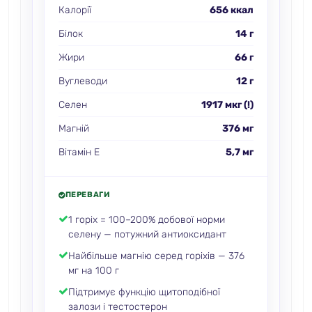
Калорії
656 ккал
Білок
14 г
Жири
66 г
Вуглеводи
12 г
Селен
1917 мкг (!)
Магній
376 мг
Вітамін E
5,7 мг
ПЕРЕВАГИ
1 горіх = 100–200% добової норми
селену — потужний антиоксидант
Найбільше магнію серед горіхів — 376
мг на 100 г
Підтримує функцію щитоподібної
залози і тестостерон