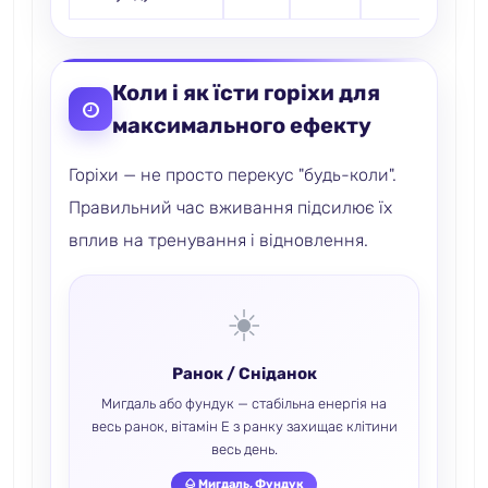
Коли і як їсти горіхи для
максимального ефекту
Горіхи — не просто перекус "будь-коли".
Правильний час вживання підсилює їх
вплив на тренування і відновлення.
☀️
Ранок / Сніданок
Мигдаль або фундук — стабільна енергія на
весь ранок, вітамін E з ранку захищає клітини
весь день.
🌰 Мигдаль, Фундук