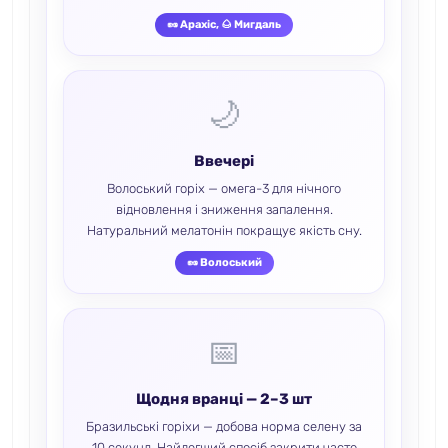
🥜 Арахіс, 🌰 Мигдаль
🌙
Ввечері
Волоський горіх — омега-3 для нічного
відновлення і зниження запалення.
Натуральний мелатонін покращує якість сну.
🥜 Волоський
📅
Щодня вранці — 2–3 шт
Бразильські горіхи — добова норма селену за
10 секунд. Найлегший спосіб закрити часто