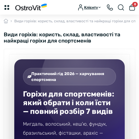
0
Клієнту
Види горіхів: користь, склад, властивості та найкращі горіхи для сп
Види горіхів: користь, склад, властивості та
найкращі горіхи для спортсменів
Практичний гід 2026 — харчування
спортсмена
Горіхи для спортсменів:
який обрати і коли їсти
— повний розбір 7 видів
Мигдаль, волоський, кеш'ю, фундук,
бразильський, фісташки, арахіс —