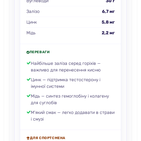
Вуглеводи
30 г
Залізо
6,7 мг
Цинк
5,8 мг
Мідь
2,2 мг
ПЕРЕВАГИ
Найбільше заліза серед горіхів —
важливо для перенесення кисню
Цинк — підтримка тестостерону і
імунної системи
Мідь — синтез гемоглобіну і колагену
для суглобів
М'який смак — легко додавати в страви
і смузі
ДЛЯ СПОРТСМЕНА