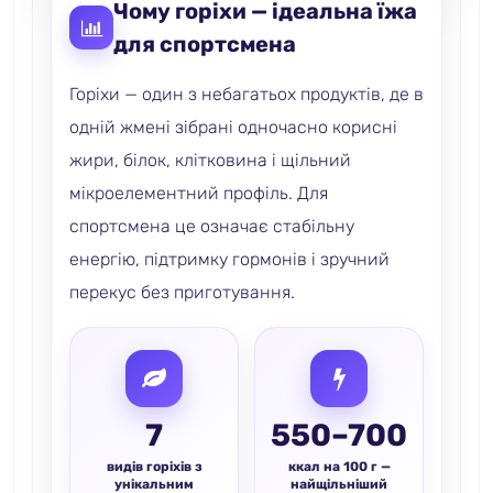
Чому горіхи — ідеальна їжа
для спортсмена
Горіхи — один з небагатьох продуктів, де в
одній жмені зібрані одночасно корисні
жири, білок, клітковина і щільний
мікроелементний профіль. Для
спортсмена це означає стабільну
енергію, підтримку гормонів і зручний
перекус без приготування.
7
550–700
видів горіхів з
ккал на 100 г —
унікальним
найщільніший