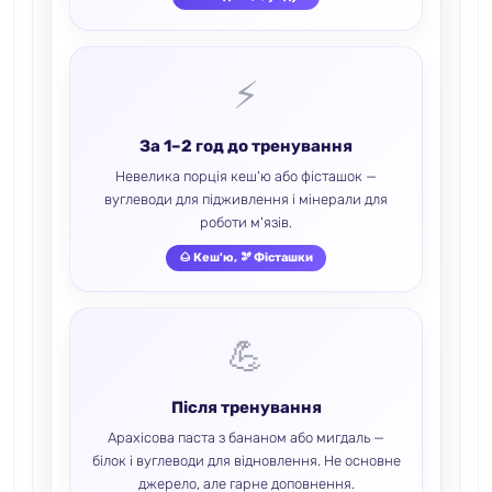
⚡
За 1–2 год до тренування
Невелика порція кеш'ю або фісташок —
вуглеводи для підживлення і мінерали для
роботи м'язів.
🌰 Кеш'ю, 🫘 Фісташки
💪
Після тренування
Арахісова паста з бананом або мигдаль —
білок і вуглеводи для відновлення. Не основне
джерело, але гарне доповнення.