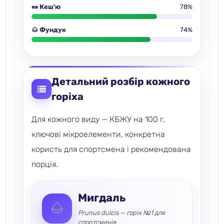
🥜 Кеш'ю
78%
🌰 Фундук
74%
Детальний розбір кожного
горіха
Для кожного виду — КБЖУ на 100 г,
ключові мікроелементи, конкретна
користь для спортсмена і рекомендована
порція.
Мигдаль
🌰
Prunus dulcis — горіх №1 для
спортсменів