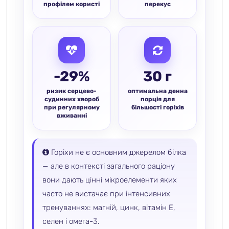
профілем користі
перекус
-29%
30 г
ризик серцево-
оптимальна денна
судинних хвороб
порція для
при регулярному
більшості горіхів
вживанні
Горіхи не є основним джерелом білка
— але в контексті загального раціону
вони дають цінні мікроелементи яких
часто не вистачає при інтенсивних
тренуваннях: магній, цинк, вітамін E,
селен і омега-3.