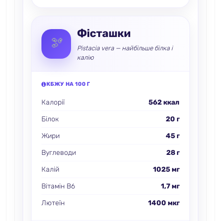
Фісташки
🫘
Pistacia vera — найбільше білка і
калію
КБЖУ НА 100 Г
Калорії
562 ккал
Білок
20 г
Жири
45 г
Вуглеводи
28 г
Калій
1025 мг
Вітамін B6
1,7 мг
Лютеїн
1400 мкг