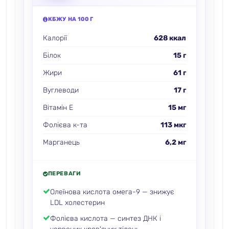
КБЖУ НА 100 Г
Калорії
628 ккал
Білок
15 г
Жири
61 г
Вуглеводи
17 г
Вітамін E
15 мг
Фолієва к-та
113 мкг
Марганець
6,2 мг
ПЕРЕВАГИ
Олеїнова кислота омега-9 — знижує
LDL холестерин
Фолієва кислота — синтез ДНК і