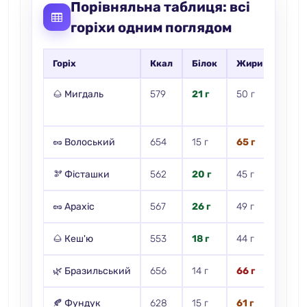
Порівняльна таблиця: всі
горіхи одним поглядом
Горіх
Ккал
Білок
Жири
Ключ
🌰 Мигдаль
579
21 г
50 г
Вітам
🥜 Волоський
654
15 г
65 г
Омега
🫘 Фісташки
562
20 г
45 г
Калій
🥜 Арахіс
567
26 г
49 г
Ніац
🌰 Кеш'ю
553
18 г
44 г
Залі
🌿 Бразильський
656
14 г
66 г
Селен
🍂 Фундук
628
15 г
61 г
Вітам