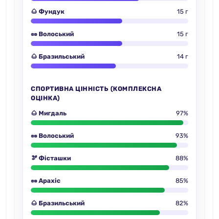
🌰 Фундук
15 г
🥜 Волоський
15 г
🌰 Бразильський
14 г
СПОРТИВНА ЦІННІСТЬ (КОМПЛЕКСНА
ОЦІНКА)
🌰 Мигдаль
97%
🥜 Волоський
93%
🫘 Фісташки
88%
🥜 Арахіс
85%
🌰 Бразильський
82%