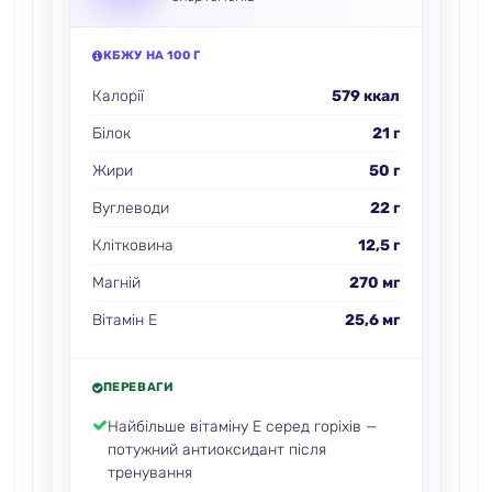
КБЖУ НА 100 Г
Калорії
579 ккал
Білок
21 г
Жири
50 г
Вуглеводи
22 г
Клітковина
12,5 г
Магній
270 мг
Вітамін E
25,6 мг
ПЕРЕВАГИ
Найбільше вітаміну E серед горіхів —
потужний антиоксидант після
тренування