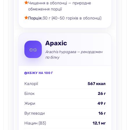
Чищення в оболонці — природне
обмеження порції
Порція:
30 г (40–50 горіхів в оболонці)
Арахіс
🥜
Arachis hypogaea — рекордсмен
по білку
КБЖУ НА 100 Г
Калорії
567 ккал
Білок
26 г
Жири
49 г
Вуглеводи
16 г
Ніацин (B3)
12,1 мг