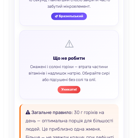
забутий мікроелемент.
🌿 Бразильський
⚠️
Що не робити
Смажені і солоні горіхи — втрата частини
вітамінів і надлишок натрію. Обирайте сирі
або підсушені без солі та олії.
Уникати!
Загальне правило:
30 г горіхів на
день — оптимальна порція для більшості
людей. Це приблизно одна жменя.
Більше — не завжди краще: при дефіциті