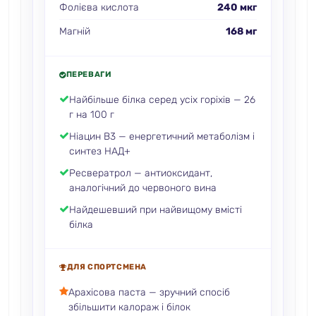
Фолієва кислота
240 мкг
Магній
168 мг
ПЕРЕВАГИ
Найбільше білка серед усіх горіхів — 26
г на 100 г
Ніацин B3 — енергетичний метаболізм і
синтез НАД+
Ресвератрол — антиоксидант,
аналогічний до червоного вина
Найдешевший при найвищому вмісті
білка
ДЛЯ СПОРТСМЕНА
Арахісова паста — зручний спосіб
збільшити калораж і білок