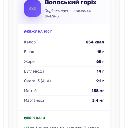
Волоський горіх
🥜
Juglans regia — чемпіон по
омега-3
КБЖУ НА 100 Г
Калорії
654 ккал
Білок
15 г
Жири
65 г
Вуглеводи
14 г
Омега-3 (ALA)
9,1 г
Магній
158 мг
Марганець
3,4 мг
ПЕРЕВАГИ