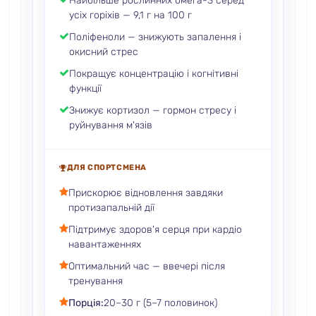
Найбільше рослинних омега-3 серед
усіх горіхів — 9,1 г на 100 г
Поліфеноли — знижують запалення і
окисний стрес
Покращує концентрацію і когнітивні
функції
Знижує кортизол — гормон стресу і
руйнування м'язів
ДЛЯ СПОРТСМЕНА
Прискорює відновлення завдяки
протизапальній дії
Підтримує здоров'я серця при кардіо
навантаженнях
Оптимальний час — ввечері після
тренування
Порція:
20–30 г (5–7 половинок)