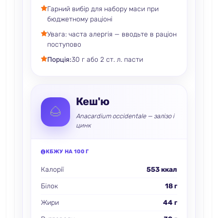
Гарний вибір для набору маси при
бюджетному раціоні
Увага: часта алергія — вводьте в раціон
поступово
Порція:
30 г або 2 ст. л. пасти
Кеш'ю
🌰
Anacardium occidentale — залізо і
цинк
КБЖУ НА 100 Г
Калорії
553 ккал
Білок
18 г
Жири
44 г