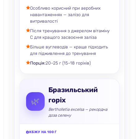
Особливо корисний при аеробних
навантаженнях — залізо для
витривалості
Після тренування з джерелом вітаміну
C для кращого засвоєння заліза
Більше вуглеводів — краще підходить
для підживлення до тренування
Порція:
20–25 г (15–18 горіхів)
Бразильський
горіх
🌿
Bertholletia excelsa — рекордна
доза селену
КБЖУ НА 100 Г