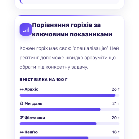
Порівняння горіхів за
ключовими показниками
Кожен горіх має свою "спеціалізацію". Цей
рейтинг допоможе швидко зрозуміти що
обрати під конкретну задачу.
ВМІСТ БІЛКА НА 100 Г
🥜 Арахіс
26 г
🌰 Мигдаль
21 г
🫘 Фісташки
20 г
🥜 Кеш'ю
18 г