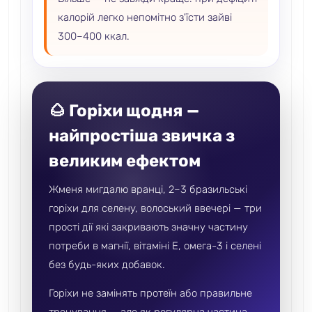
калорій легко непомітно з'їсти зайві
300–400 ккал.
🌰 Горіхи щодня —
найпростіша звичка з
великим ефектом
Жменя мигдалю вранці, 2–3 бразильські
горіхи для селену, волоський ввечері — три
прості дії які закривають значну частину
потреби в магнії, вітаміні E, омега-3 і селені
без будь-яких добавок.
Горіхи не замінять протеїн або правильне