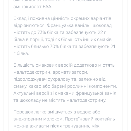
амінокислот EAA.
Склад і поживна цінність окремих варіантів
відрізняються. Французька ваніль і шоколад
містять до 73% білка та забезпечують 22 г
білка в порції, тоді як більшість інших смаків
містять близько 70% білка та забезпечують 21
г білка.
Більшість смакових версій додатково містять
мальтодекстрин, ароматизатори,
підсолоджувач сукралозу та, залежно від
смаку, какао або барвні рослинні компоненти.
Актуальні версії зі смаками французької ванілі
та шоколаду не містять мальтодекстрину.
Порошок легко змішується з водою або
знежиреним молоком. Протеїновий коктейль
можна вживати після тренування, між