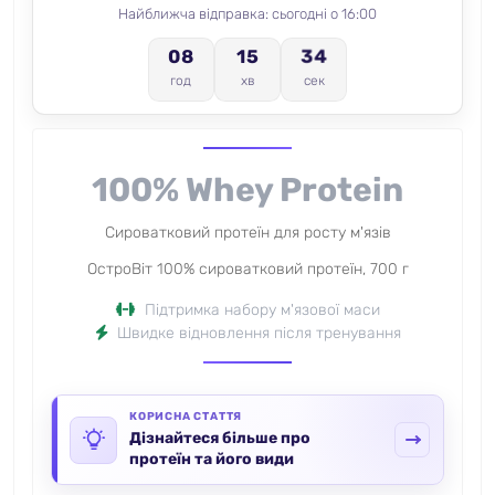
Найближча відправка: сьогодні о 16:00
08
15
33
год
хв
сек
100% Whey Protein
Сироватковий протеїн для росту м'язів
ОстроВіт 100% сироватковий протеїн, 700 г
Підтримка набору м'язової маси
Швидке відновлення після тренування
КОРИСНА СТАТТЯ
Дізнайтеся більше про
протеїн та його види