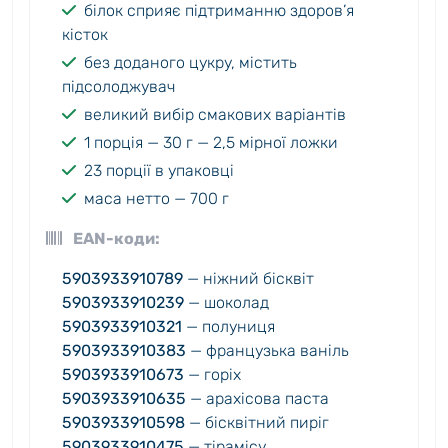
білок сприяє підтриманню здоров’я
кісток
без доданого цукру, містить
підсолоджувач
великий вибір смакових варіантів
1 порція — 30 г — 2,5 мірної ложки
23 порції в упаковці
маса нетто — 700 г
EAN-коди:
5903933910789
— ніжний бісквіт
5903933910239
— шоколад
5903933910321
— полуниця
5903933910383
— французька ваніль
5903933910673
— горіх
5903933910635
— арахісова паста
5903933910598
— бісквітний пиріг
5903933910475
— тірамісу