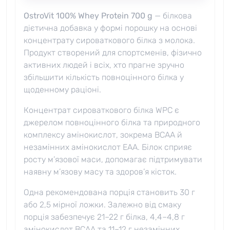
OstroVit 100% Whey Protein 700 g
— білкова
дієтична добавка у формі порошку на основі
концентрату сироваткового білка з молока.
Продукт створений для спортсменів, фізично
активних людей і всіх, хто прагне зручно
збільшити кількість повноцінного білка у
щоденному раціоні.
Концентрат сироваткового білка WPC є
джерелом повноцінного білка та природного
комплексу амінокислот, зокрема BCAA й
незамінних амінокислот EAA. Білок сприяє
росту м’язової маси, допомагає підтримувати
наявну м’язову масу та здоров’я кісток.
Одна рекомендована порція становить 30 г
або 2,5 мірної ложки. Залежно від смаку
порція забезпечує 21–22 г білка, 4,4–4,8 г
амінокислот BCAA та 11–12 г незамінних