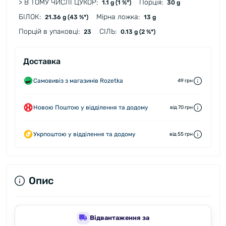
> В ТОМУ ЧИСЛІ ЦУКОР:
Порція:
1.1 g (1 %*)
30 g
БІЛОК:
Мірна ложка:
21.36 g (43 %*)
13 g
Порцій в упаковці:
СІЛЬ:
23
0.13 g (2 %*)
Доставка
Самовивіз з магазинів Rozetka
49 грн
Новою Поштою у відділення та додому
від 70 грн
Укрпоштою у відділення та додому
від 55 грн
Опис
Відвантаження за