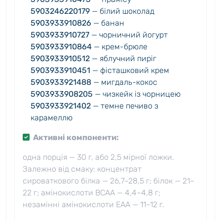
5903246220179
— білий шоколад
5903933910826
— банан
5903933910727
— чорничний йогурт
5903933910864
— крем-брюле
5903933910512
— яблучний пиріг
5903933910451
— фісташковий крем
5903933921488
— мигдаль-кокос
5903933908205
— чизкейк із чорницею
5903933921402
— темне печиво з
карамеллю
Активні компоненти:
одна порція — 30 г, або 2,5 мірної ложки.
Залежно від смаку: концентрат
сироваткового білка — 26,7–28,5 г; білок — 21–
22 г; амінокислоти BCAA — 4,4–4,8 г;
незамінні амінокислоти EAA — 11–12 г.