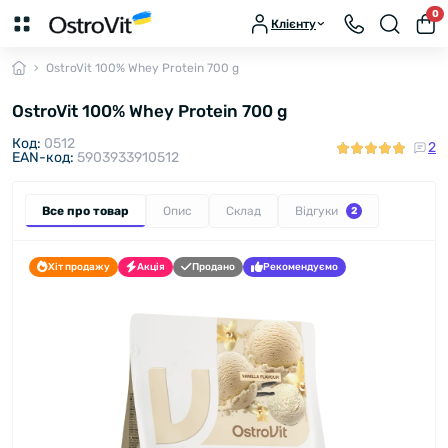
0
Клієнту
OstroVit 100% Whey Protein 700 g
OstroVit 100% Whey Protein 700 g
Код:
0512
2
EAN-код:
5903933910512
Все про товар
Опис
Склад
Відгуки
2
Хіт продажу
Акція
Продано
Рекомендуємо