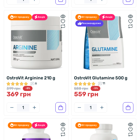
Хіт продажу
Акція
Хіт продажу
Акція
Рекомендуємо
OstroVit Arginine 210 g
OstroVit Glutamine 500 g
6
11
399 грн
588 грн
-8%
-5%
369 грн
559 грн
Хіт продажу
Акція
Хіт продажу