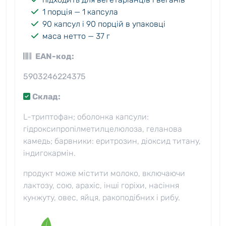
1 порція — 1 капсула
90 капсул і 90 порцій в упаковці
маса нетто — 37 г
EAN-код:
5903246224375
Склад:
L-триптофан; оболонка капсули:
гідроксипропілметилцелюлоза, геланова
камедь; барвники: еритрозин, діоксид титану,
індигокармін.
продукт може містити молоко, включаючи
лактозу, сою, арахіс, інші горіхи, насіння
кунжуту, овес, яйця, ракоподібних і рибу.