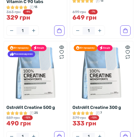
13
Vitamin C 90 tabs
13
363 грн
699 грн
-9%
-7%
329 грн
649 грн
Хіт продажу
Акція
Хіт продажу
Акція
Рекомендуємо
OstroVit Creatine 500 g
OstroVit Creatine 300 g
25
7
559 грн
379 грн
-12%
-12%
490 грн
333 грн