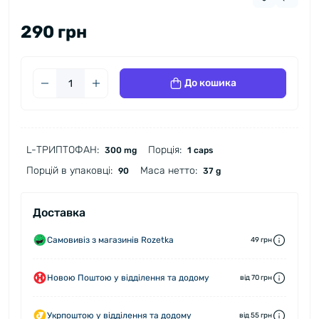
290 грн
До кошика
L-ТРИПТОФАН:
Порція:
300 mg
1 caps
Порцій в упаковці:
Маса нетто:
90
37 g
Доставка
Самовивіз з магазинів Rozetka
49 грн
Новою Поштою у відділення та додому
від 70 грн
Укрпоштою у відділення та додому
від 55 грн