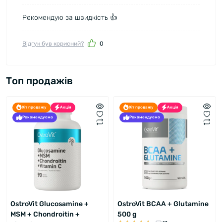
Рекомендую за швидкість 👍
Відгук був корисний?
0
Топ продажів
Хіт продажу
Акція
Хіт продажу
Акція
Рекомендуємо
Рекомендуємо
OstroVit Glucosamine +
OstroVit BCAA + Glutamine
MSM + Chondroitin +
500 g