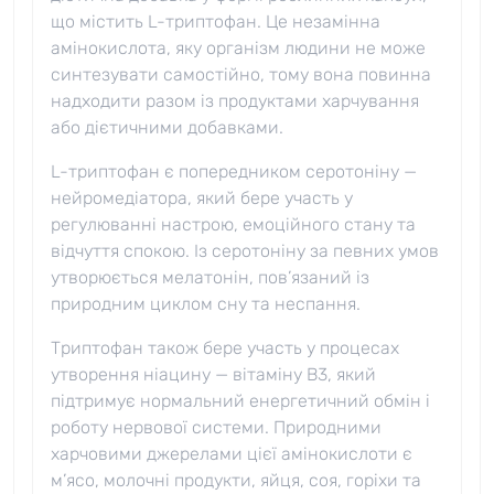
що містить L-триптофан. Це незамінна
амінокислота, яку організм людини не може
синтезувати самостійно, тому вона повинна
надходити разом із продуктами харчування
або дієтичними добавками.
L-триптофан є попередником серотоніну —
нейромедіатора, який бере участь у
регулюванні настрою, емоційного стану та
відчуття спокою. Із серотоніну за певних умов
утворюється мелатонін, пов’язаний із
природним циклом сну та неспання.
Триптофан також бере участь у процесах
утворення ніацину — вітаміну B3, який
підтримує нормальний енергетичний обмін і
роботу нервової системи. Природними
харчовими джерелами цієї амінокислоти є
м’ясо, молочні продукти, яйця, соя, горіхи та