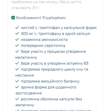
приблизно на три місяці. Маса нетто
становить 37 г.
Особливості Tryptophan:
чистий L-триптофан у капсульній формі
300 мг L-триптофану в одній капсулі
незамінна амінокислота
попередник серотоніну
бере участь у процесах утворення
мелатоніну
бере участь в утворенні вітаміну B3
підтримка природного циклу сну та
неспання
підтримка емоційного балансу
зручна форма для щоденного
застосування
рослинна оболонка капсули без
желатину
підходить для вегетаріанців і веганів