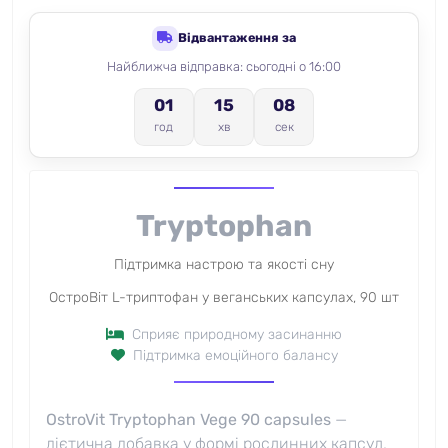
Відвантаження за
Найближча відправка: сьогодні о 16:00
07
01
15
год
хв
сек
Tryptophan
Підтримка настрою та якості сну
ОстроВіт L-триптофан у веганських капсулах, 90 шт
Сприяє природному засинанню
Підтримка емоційного балансу
OstroVit Tryptophan Vege 90 capsules
—
дієтична добавка у формі рослинних капсул,