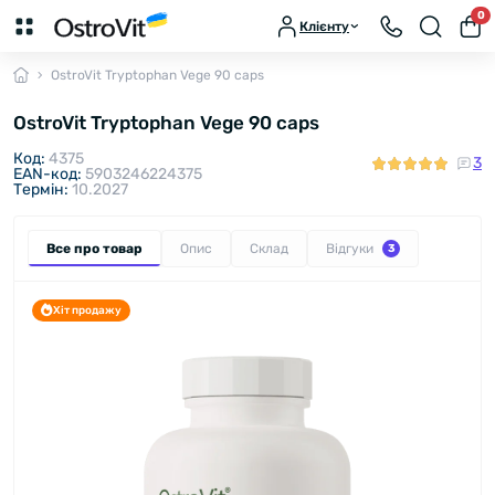
0
Клієнту
OstroVit Tryptophan Vege 90 caps
OstroVit Tryptophan Vege 90 caps
Код:
4375
3
EAN-код:
5903246224375
Термін:
10.2027
Все про товар
Опис
Склад
Відгуки
3
Хіт продажу