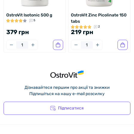
OstroVit Isotonic 500 g
OstroVit Zinc Picolinate 150
5
tabs
2
379 грн
219 грн
Дізнавайтеся першим про акції та знижки
Підпишіться на нашу e-mail розсилку
Підписатися
Політика конфіденційності