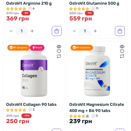
OstroVit Arginine 210 g
OstroVit Glutamine 500 g
6
11
399 грн
588 грн
-8%
-5%
369 грн
559 грн
Хіт продажу
Акція
Хіт продажу
OstroVit Collagen 90 tabs
OstroVit Magnesium Citrate
3
400 mg + B6 90 tabs
290 грн
3
-14%
250 грн
239 грн