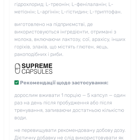
гідрохлорид; L-треонін; L-фенілаланін; L-
метіонін; L-аргінін; L-гістидин; L-триптофан.
виготовлено на підприємстві, де
використовуються інгредієнти, отримані з
молока, включаючи лактозу, сої, арахісу, інших
горіхів, злаків, що містять глютен, яєць,
ракоподібних і риби.
Рекомендації щодо застосування:
дорослим вживати 1 порцію — 5 капсул — один
раз на день після пробудження або після
тренування, запиваючи достатньою кількістю
води.
не перевищувати рекомендовану добову дозу.
Дієтичну добавку не слід використовувати як