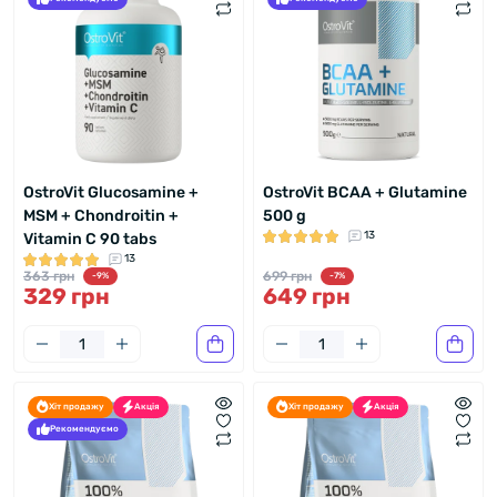
OstroVit Glucosamine +
OstroVit BCAA + Glutamine
MSM + Chondroitin +
500 g
13
Vitamin C 90 tabs
13
363 грн
699 грн
-9%
-7%
329 грн
649 грн
Хіт продажу
Акція
Хіт продажу
Акція
Рекомендуємо