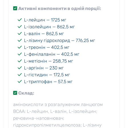
Активні компоненти в одній порції:
L-лейцин — 1725 мг
L-ізолейцин — 862,5 мг
L-валін — 862,5 мг
L-лізину гідрохлорид — 776,25 мг
L-треонін — 402,5 мг
L-фенілаланін — 402,5 мг
L-метіонін — 258,75 мг
L-аргінін — 230 мг
L-гістидин — 172,5 мг
L-триптофан — 57,5 мг
Склад:
амінокислоти з розгалуженим ланцюгом
BCAA: L-лейцин, L-валін, L-ізолейцин;
речовина-наповнювач:
гідроксипропілметилцелюлоза; L-лізину