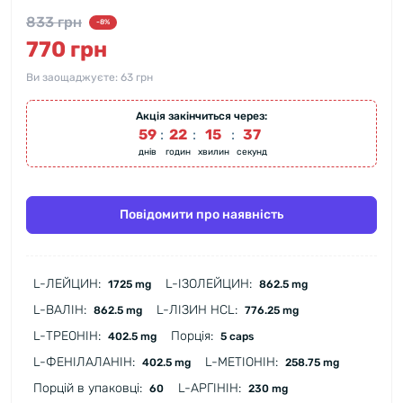
833 грн
-8%
770 грн
Ви заощаджуєте:
63 грн
Акція закінчиться через:
59
:
22
:
15
:
36
днів
годин
хвилин
секунд
Повідомити про наявність
L-ЛЕЙЦИН:
L-ІЗОЛЕЙЦИН:
1725 mg
862.5 mg
L-ВАЛІН:
L-ЛІЗИН HCL:
862.5 mg
776.25 mg
L-ТРЕОНІН:
Порція:
402.5 mg
5 caps
L-ФЕНІЛАЛАНІН:
L-МЕТІОНІН:
402.5 mg
258.75 mg
Порцій в упаковці:
L-АРГІНІН:
60
230 mg