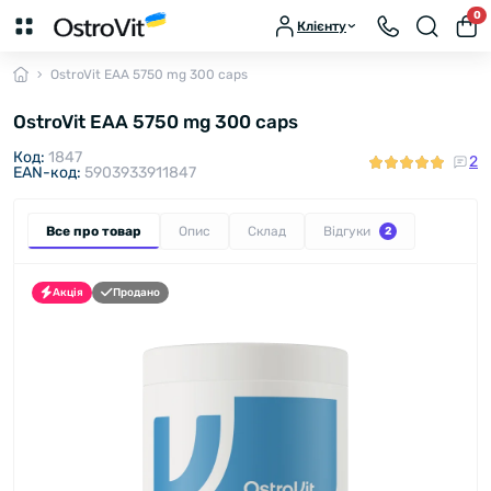
0
Клієнту
OstroVit EAA 5750 mg 300 caps
OstroVit EAA 5750 mg 300 caps
Код:
1847
2
EAN-код:
5903933911847
Все про товар
Опис
Склад
Відгуки
2
Акція
Продано