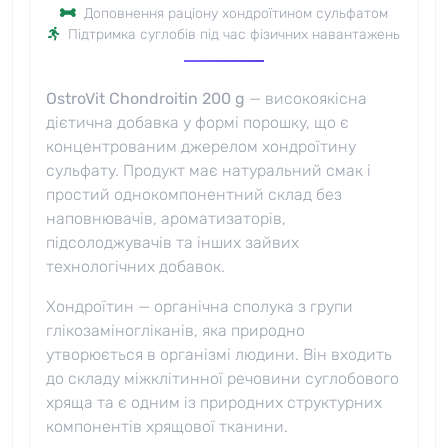
Доповнення раціону хондроїтином сульфатом
Підтримка суглобів під час фізичних навантажень
OstroVit Chondroitin 200 g
— високоякісна
дієтична добавка у формі порошку, що є
концентрованим джерелом хондроїтину
сульфату. Продукт має натуральний смак і
простий однокомпонентний склад без
наповнювачів, ароматизаторів,
підсолоджувачів та інших зайвих
технологічних добавок.
Хондроїтин — органічна сполука з групи
глікозаміногліканів, яка природно
утворюється в організмі людини. Він входить
до складу міжклітинної речовини суглобового
хряща та є одним із природних структурних
компонентів хрящової тканини.