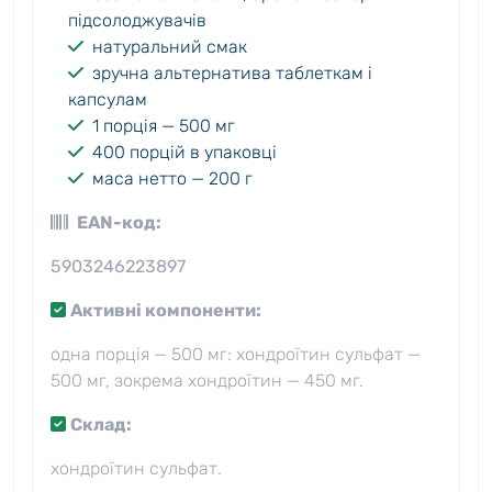
підсолоджувачів
натуральний смак
зручна альтернатива таблеткам і
капсулам
1 порція — 500 мг
400 порцій в упаковці
маса нетто — 200 г
EAN-код:
5903246223897
Активні компоненти:
одна порція — 500 мг: хондроїтин сульфат —
500 мг, зокрема хондроїтин — 450 мг.
Склад:
хондроїтин сульфат.