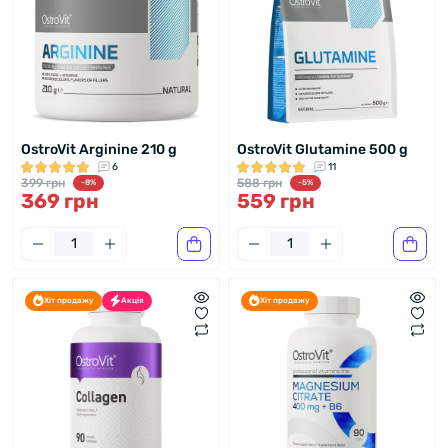
OstroVit Arginine 210 g
OstroVit Glutamine 500 g
6
11
399 грн
588 грн
-8%
-5%
369 грн
559 грн
Хіт продажу
Акція
Хіт продажу