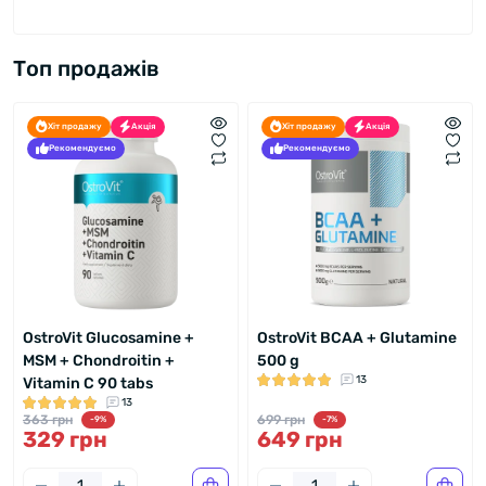
Топ продажів
Хіт продажу
Акція
Хіт продажу
Акція
Рекомендуємо
Рекомендуємо
OstroVit Glucosamine +
OstroVit BCAA + Glutamine
MSM + Chondroitin +
500 g
13
Vitamin C 90 tabs
13
363 грн
699 грн
-9%
-7%
329 грн
649 грн