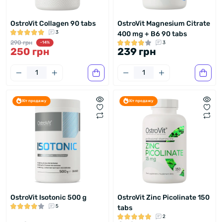
OstroVit Collagen 90 tabs
OstroVit Magnesium Citrate
3
400 mg + B6 90 tabs
290 грн
3
-14%
250 грн
239 грн
Хіт продажу
Хіт продажу
OstroVit Isotonic 500 g
OstroVit Zinc Picolinate 150
5
tabs
2