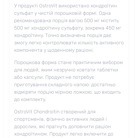
У продукті OstroVit використано хондроїтин
сульфат у чистій порошковій формі. Одна
рекомендована порція вагою 500 мг містить
500 мг хондроїтину сульфату, зокрема 450 мг
хондроїтину. Точно визначена порція дає
змогу легко контролювати кількість активного
компонента у щоденному раціоні.
Порошкова форма стане практичним вибором
для людей, яким незручно ковтати таблетки
або капсули. Продукт не потребує
приготування складного напою: достатньо
відміряти порцію мірною ложкою, що входить
до комплекту.
OstroVit Chondroitin створений для
спортсменів, фізично активних людей і
дорослих, які прагнуть доповнити раціон
хондроїтином. Продукт легко включити до