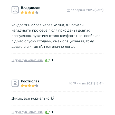
Владислав
17 серпня 2023 (23:11)
хондроїтин обрав через коліна, які почали
нагадувати про себе після присідань і довгих
прогулянок, рухатися стало комфортніше, особливо
під час спуску сходами, смак специфічний, тому
додаю в сік так п’ється значно легше.
Відгук був корисний?
1
Ростислав
19 липня 2021 (18:41)
Дякую, все нормально 🙌
Відгук був корисний?
1