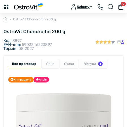
0
Клієнту
OstroVit Chondroitin 200 g
OstroVit Chondroitin 200 g
Код:
3897
3
EAN-код:
5903246223897
Термін:
08.2027
Все про товар
Опис
Склад
Відгуки
3
Хіт продажу
Акція