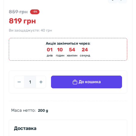
859 грн
-5%
819 грн
Ви заощаджуєте:
40 грн
Акція закінчиться через:
01
:
10
:
54
:
23
днів
годин
хвилин
секунд
До кошика
Маса нетто:
200 g
Доставка