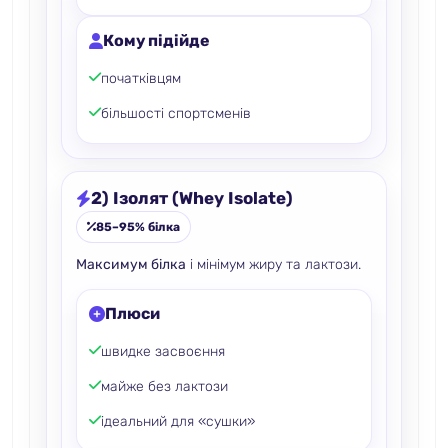
Кому підійде
початківцям
більшості спортсменів
2) Ізолят (Whey Isolate)
85–95% білка
Максимум білка
і мінімум жиру та лактози.
Плюси
швидке засвоєння
майже без лактози
ідеальний для «сушки»