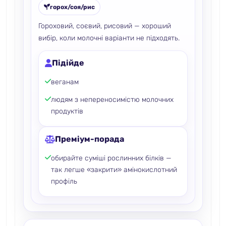
горох/соя/рис
Гороховий, соєвий, рисовий — хороший
вибір, коли молочні варіанти не підходять.
Підійде
веганам
людям з непереносимістю молочних
продуктів
Преміум-порада
обирайте суміші рослинних білків —
так легше «закрити» амінокислотний
профіль