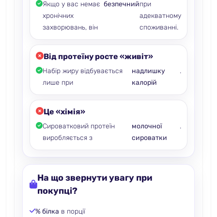
Якщо у вас немає
безпечний
при
хронічних
адекватному
захворювань, він
споживанні.
Від протеїну росте «живіт»
Набір жиру відбувається
надлишку
.
лише при
калорій
Це «хімія»
Сироватковий протеїн
молочної
.
виробляється з
сироватки
На що звернути увагу при
покупці?
% білка
в порції