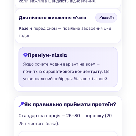
коли важлива швидкість відновлення.
Для нічного живлення м’язів
казеїн
Казеїн
перед сном — повільне засвоєння 6–8
годин.
Преміум-підхід
Якщо хочете «один варіант на все» —
почніть із
сироваткового концентрату
. Це
універсальний вибір для більшості людей.
Як правильно приймати протеїн?
Стандартна порція — 25–30 г порошку
(20–
25 г чистого білка).