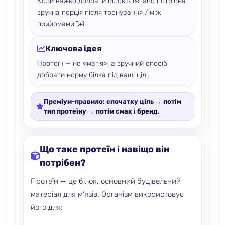
Коли важко добрати білок з їжі або потрібна
зручна порція після тренування / між
прийомами їжі.
Ключова ідея
Протеїн — не «магія», а зручний спосіб
добрати норму білка під ваші цілі.
Преміум-правило: спочатку ціль → потім
тип протеїну → потім смак і бренд.
Що таке протеїн і навіщо він
потрібен?
Протеїн — це білок, основний будівельний
матеріал для м’язів. Організм використовує
його для: