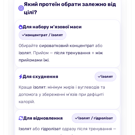
Який протеїн обрати залежно від
цілі?
Для набору м’язової маси
концентрат / ізолят
Обирайте
сироватковий концентрат
або
ізолят
. Прийом —
після тренування
+
між
прийомами їжі
.
Для схуднення
ізолят
Краще
ізолят
: мінімум жирів і вуглеводів та
допомога у збереженні м’язів при дефіциті
калорій.
Для відновлення
ізолят / гідролізат
Ізолят
або
гідролізат
одразу після тренування —