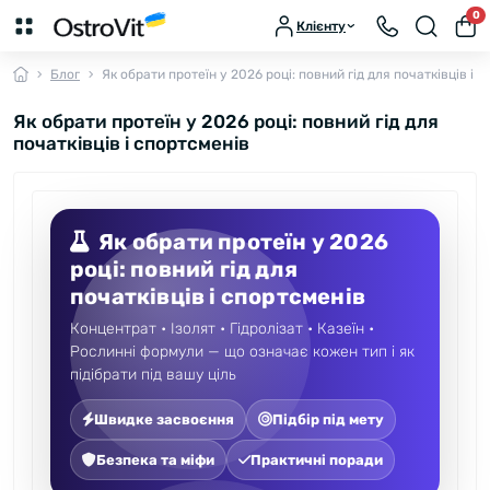
0
Клієнту
Блог
Як обрати протеїн у 2026 році: повний гід для початківців і 
Як обрати протеїн у 2026 році: повний гід для
початківців і спортсменів
Як обрати протеїн у 2026
році: повний гід для
початківців і спортсменів
Концентрат • Ізолят • Гідролізат • Казеїн •
Рослинні формули — що означає кожен тип і як
підібрати під вашу ціль
Швидке засвоєння
Підбір під мету
Безпека та міфи
Практичні поради