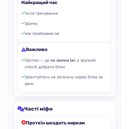
Найкращий час
після тренування
зранку
між прийомами їжі
Важливо
протеїн — це
не заміна їжі
, а зручний
спосіб добрати білок
орієнтуйтесь на загальну норму білка за
день
Часті міфи
Протеїн шкодить ниркам