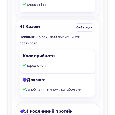
висока ціна
4) Казеїн
6–8 годин
Повільний білок
, який живить м’язи
поступово.
Коли приймати
перед сном
Для чого
запобігання нічному катаболізму
5) Рослинний протеїн