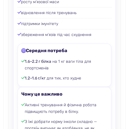
росту м’язової маси
відновлення після тренувань
підтримки імунітету
збереження м’язів під час схуднення
Середня потреба
1.6–2.2 г білка
на 1 кг ваги тіла для
спортсменів
1.2–1.6 г/кг
для тих, хто худне
Чому це важливо
Активні тренування й фізична робота
підвищують потребу в білку.
З їжі добрати норму інколи складно —
протеїн виручає як «доба́вка», не як