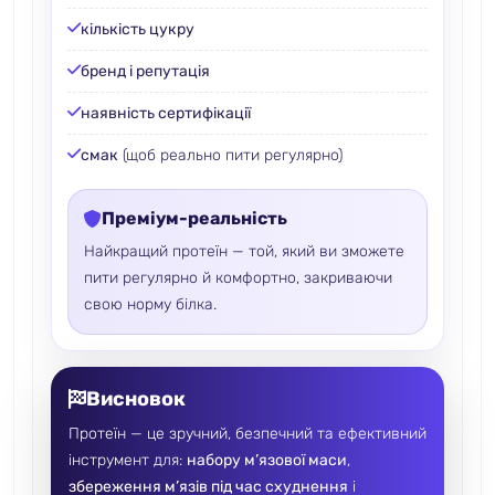
кількість цукру
бренд і репутація
наявність сертифікації
смак
(щоб реально пити регулярно)
Преміум-реальність
Найкращий протеїн — той, який ви зможете
пити регулярно й комфортно, закриваючи
свою норму білка.
Висновок
Протеїн — це зручний, безпечний та ефективний
інструмент для:
набору м’язової маси
,
збереження м’язів під час схуднення
і