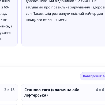
и іншу
довгоочікуваний відпочинок 1-2 тижні. Не
з 60-
забуваємо про правильне харчування і здоров
лад,
сон. Також слід розглянути якісний гейнер для
.5 кг
швидкого втілення мети.
итись, і
нування
.
Повторення: 6
3 × 15
Станова тяга (класична або
4 × 6
ліфтерська)