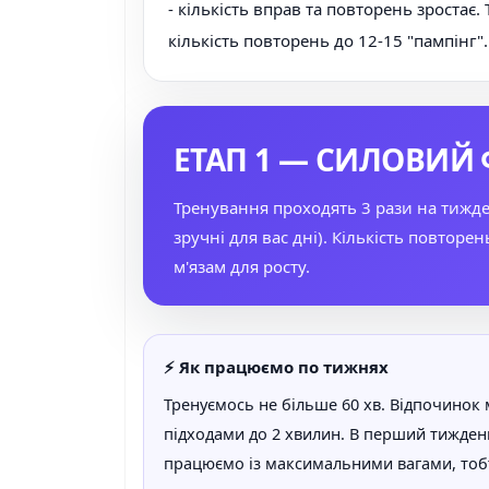
- кількість вправ та повторень зростає.
кількість повторень до 12-15 "пампінг"
ЕТАП 1 — СИЛОВИЙ
Тренування проходять 3 рази на тиждень
зручні для вас дні). Кількість повто
м'язам для росту.
⚡ Як працюємо по тижнях
Тренуємось не більше 60 хв. Відпочинок 
підходами до 2 хвилин. В перший тижден
працюємо із максимальними вагами, тоб