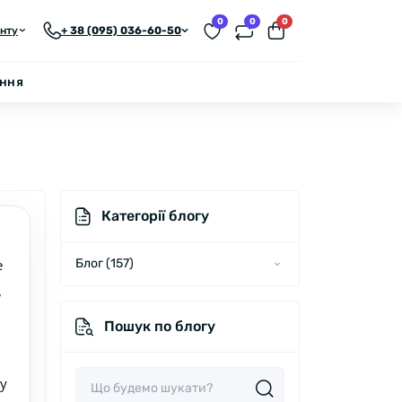
0
0
0
єнту
+ 38 (095) 036-60-50
ення
Категорії блогу
е
Блог (157)
,
Новини (60)
Пошук по блогу
Статті (97)
му