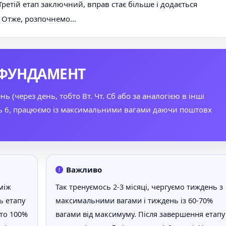
 Третій етап заключний, вправ стає більше і додається
. Отже, розпочнемо...
Антиоксиданти
 ФУНДАМЕНТ
 (через день, тобто Вт. Чт. Сб або за аналогією в інші
рень 6, працюємо із максимальними вагами даючи поштовх
Важливо
між
Так тренуємось 2-3 місяці, чергуємо тиждень з
ь етапу
максимальними вагами і тиждень із 60-70%
то 100%
вагами від максимуму. Після завершення етапу 