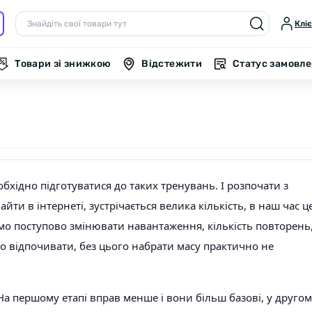
Клі
Товари зі знижкою
Відстежити
Статус замовл
бхідно підготуватися до таких тренувань. І розпочати з
йти в інтернеті, зустрічається велика кількість, в наш час ц
мо поступово змінювати навантаження, кількість повторень
о відпочивати, без цього набрати масу практично не
На першому етапі вправ менше і вони більш базові, у друго