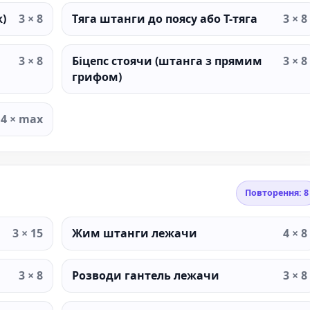
)
3 × 8
Тяга штанги до поясу або T-тяга
3 × 8
3 × 8
Біцепс стоячи (штанга з прямим
3 × 8
грифом)
4 × max
Повторення: 8
3 × 15
Жим штанги лежачи
4 × 8
3 × 8
Розводи гантель лежачи
3 × 8