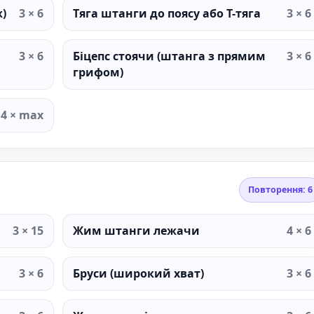
)
3 × 6
Тяга штанги до поясу або T-тяга
3 × 6
3 × 6
Біцепс стоячи (штанга з прямим
3 × 6
грифом)
4 × max
Повторення: 6
3 × 15
Жим штанги лежачи
4 × 6
3 × 6
Бруси (широкий хват)
3 × 6