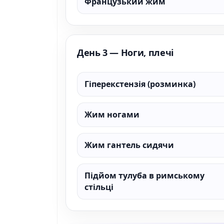
Французький жим
День 3 — Ноги, плечі
Гіперекстензія (розминка)
Жим ногами
Жим гантель сидячи
Підйом тулуба в римському
стільці