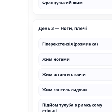
Французький жим
День 3 — Ноги, плечі
Гіперекстензія (розминка)
Жим ногами
Жим штанги стоячи
Жим гантель сидячи
Підйом тулуба в римському
стільці