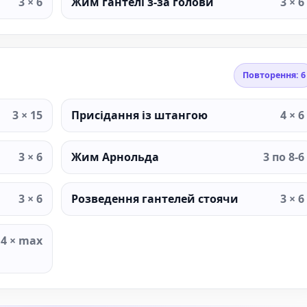
3 × 6
Жим гантелі з-за голови
3 × 6
Повторення: 6
3 × 15
Присідання із штангою
4 × 6
3 × 6
Жим Арнольда
3 по 8-6
3 × 6
Розведення гантелей стоячи
3 × 6
4 × max