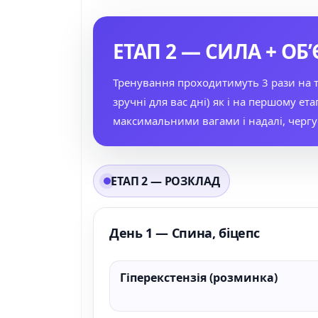
ЕТАП 2 — СИЛА + ОБ
Тренування проходитимуть 3 рази на ти
зручні для вас дні) як і на першому ет
максимальними вагами і надалі, чергу
ЕТАП 2 — РОЗКЛАД
День 1 — Спина, біцепс
Гіперекстензія (розминка)