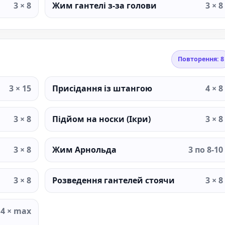
3 × 8
Жим гантелі з-за голови
3 × 8
Повторення: 8
3 × 15
Присідання із штангою
4 × 8
3 × 8
Підйом на носки (Ікри)
3 × 8
3 × 8
Жим Арнольда
3 по 8-10
3 × 8
Розведення гантелей стоячи
3 × 8
4 × max